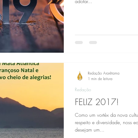
adotar...
Redação Ararêtama
1 min de leitura
Redação
FELIZ 2017!
Como um vortéx da nova cultur
respeito e diversidade, noss 
desejam um...