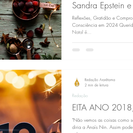
Sandra Epstein e
Reflexões, Gratidão e Compro
Consciência em 2024 Querido
Natal é...
Redação Ararêtama
2 min de leitura
Redação
EITA ANO 2018,
"Não vemos as coisas como s
diria a Anaïs Nin. Assim podem