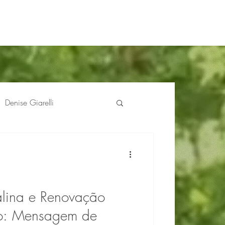
Denise Giarelli
iana Ribeiro
 Biografias com Florais
lina e Renovação
o: Mensagem de