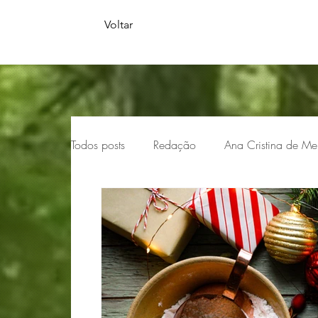
Voltar
Todos posts
Redação
Ana Cristina de Me
Doris Barg
Dra. Ellen Costa Mendes Soa
Lizete de Paula
Metaverso
Silvana 
Lucia Albuquerque