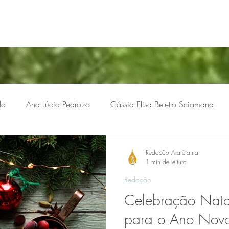
lo
Ana Lúcia Pedrozo
Cássia Elisa Betetto Sciamana
res
Gina M.S. Soomerfeld
Heloisa Gomes
Dra. Luc
Redação Ararêtama
1 min de leitura
Redação
Hilgenberg
Silvia Maria Ribeiro
Luiza Reis
Compondo
Celebração Nata
para o Ano Nov