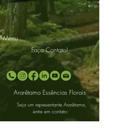
Menu
Faça Contato!
Ararêtama Essências Florais
Seja um representante Ararêtama,
entre em contato:
www.araretamaoficial.com.br
E−mail:
araretama@gmail.com
Celular e Whatsapp:
(11) 94483-0999