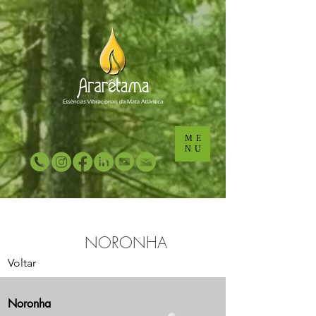
...
...
ME
NU
NORONHA
Voltar
Noronha