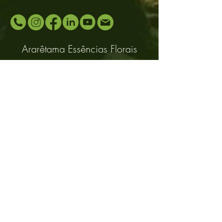
Ararêtama Essências Florais
Seja um representante Ararêtama,
entre em contato:
www.araretamaoficial.com.br
E−mail:
araretama@gmail.com
Celular e Whatsapp:
(11) 94483-0999
Distributors
About
Contact