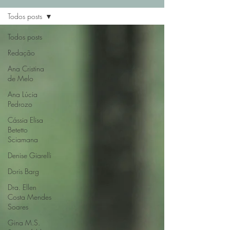
Todos posts
Todos posts
Redação
Ana Cristina
de Melo
Ana Lúcia
Pedrozo
Cássia Elisa
Betetto
Sciamana
Denise Giarelli
Doris Barg
Dra. Ellen
Costa Mendes
Soares
Gina M.S.