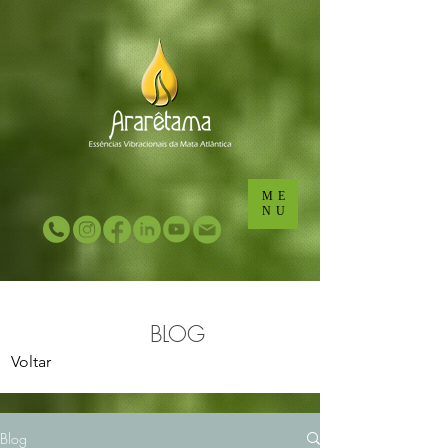
...
...
ME
NU
BLOG
Voltar
Blog