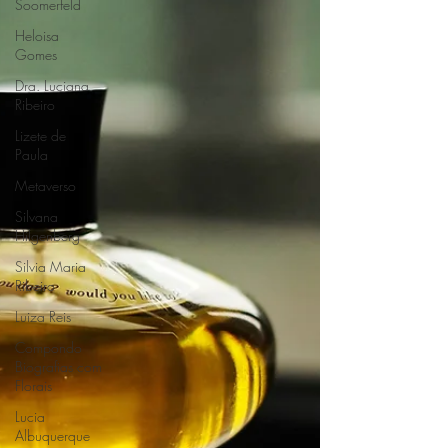
Soomerfeld
Heloisa
Gomes
Dra. Luciana
Ribeiro
Lizete de
Paula
Metaverso
Silvana
Hilgenberg
Silvia Maria
Ribeiro
Luiza Reis
Compondo
Biografias com
Florais
Lucia
Albuquerque