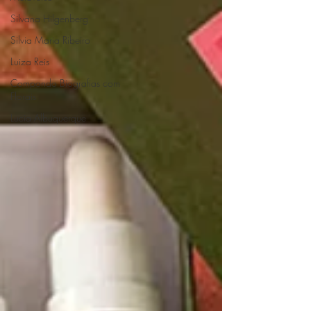
Silvana Hilgenberg
Silvia Maria Ribeiro
Luiza Reis
Compondo Biografias com
Florais
Lucia Albuquerque