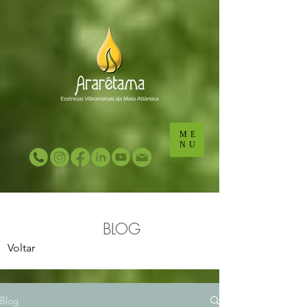
...
...
ME
NU
BLOG
Voltar
Blog