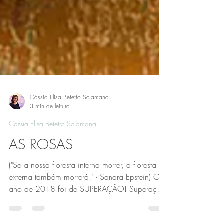
Cássia Elisa Betetto Sciamana
3 min de leitura
Cássia Elisa Betetto Sciamana
AS ROSAS
("Se a nossa floresta interna morrer, a floresta
externa também morrerá!" - Sandra Epstein) O
ano de 2018 foi de SUPERAÇÃO! Superação
de...