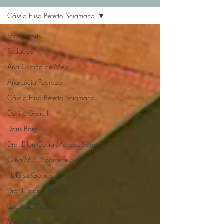
Cássia Elisa Betetto Sciamana
Todos posts
Redação
Ana Cristina de Melo
Ana Lúcia Pedrozo
Cássia Elisa Betetto Sciamana
Denise Giarelli
Doris Barg
Dra. Ellen Costa Mendes Soares
Gina M.S. Soomerfeld
Heloisa Gomes
Dra. Luciana Ribeiro
Lizete de Paula
Metaverso