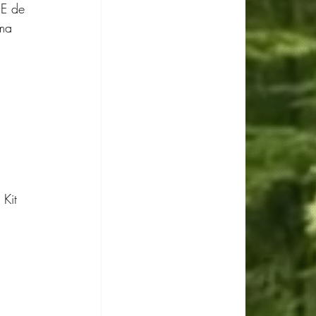
E de 
ama 
Kit 