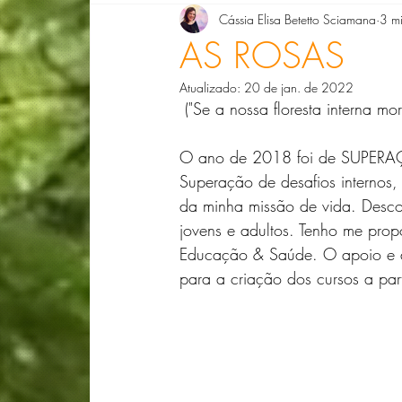
Cássia Elisa Betetto Sciamana
3 mi
Denise Giarelli
Doris Barg
Dra. Ell
AS ROSAS
Atualizado:
20 de jan. de 2022
Dra. Luciana Ribeiro
Lizete de Paula
 ("Se a nossa floresta interna mo
O ano de 2018 foi de SUPER
Compondo Biografias com Florais
Lucia
Superação de desafios internos
da minha missão de vida. Desco
jovens e adultos. Tenho me prop
Educação & Saúde. O apoio e a
para a criação dos cursos a parti