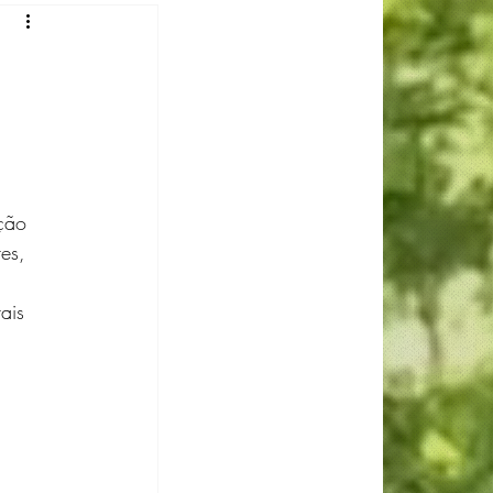
 Gomes
Luiza Reis
ção 
es, 
ais 