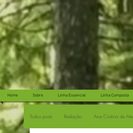
...
...
Home
Sobre
Linha Essencial
Linha Composta
Todos posts
Redação
Ana Cristina de Me