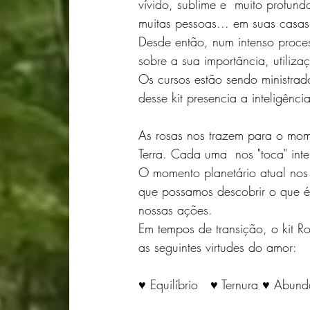
vívido, sublime e  muito profund
muitas pessoas... em suas casas,
Desde então, num intenso proces
sobre a sua importância, utiliz
Os cursos estão sendo ministra
desse kit presencia a inteligê
As rosas nos trazem para o mom
Terra. Cada uma  nos "toca" in
O momento planetário atual no
que possamos descobrir o que é 
nossas ações.
Em tempos de transição, o kit R
as seguintes virtudes do amor:
♥ Equilíbrio   ♥ Ternura ♥ Abun