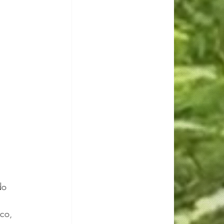
do 
co, 