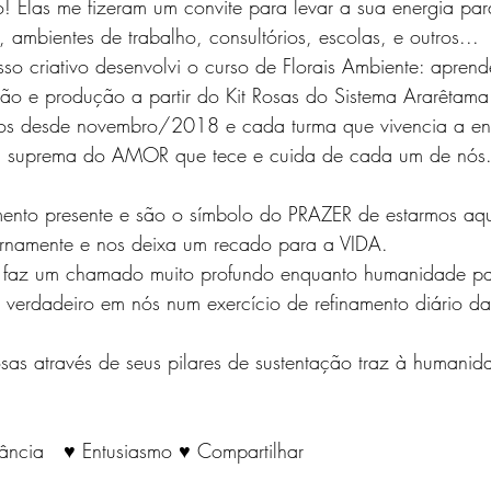
o! Elas me fizeram um convite para levar a sua energia par
 ambientes de trabalho, consultórios, escolas, e outros...
so criativo desenvolvi o curso de Florais Ambiente: apren
ação e produção a partir do Kit Rosas do Sistema Ararêtama
dos desde novembro/2018 e cada turma que vivencia a en
ncia suprema do AMOR que tece e cuida de cada um de nós
ento presente e são o símbolo do PRAZER de estarmos aqu
ternamente e nos deixa um recado para a VIDA.
s faz um chamado muito profundo enquanto humanidade pa
verdadeiro em nós num exercício de refinamento diário da
osas através de seus pilares de sustentação traz à humanid
dância   ♥ Entusiasmo ♥ Compartilhar