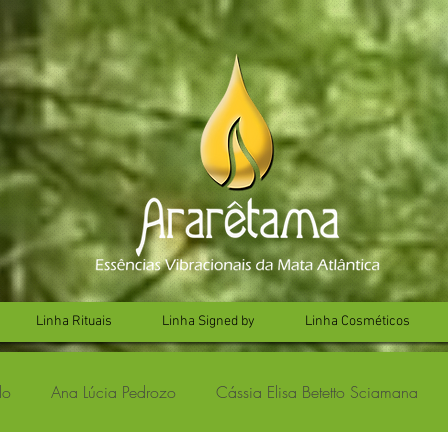
Linha Rituais
Linha Signed by
Linha Cosméticos
lo
Ana Lúcia Pedrozo
Cássia Elisa Betetto Sciamana