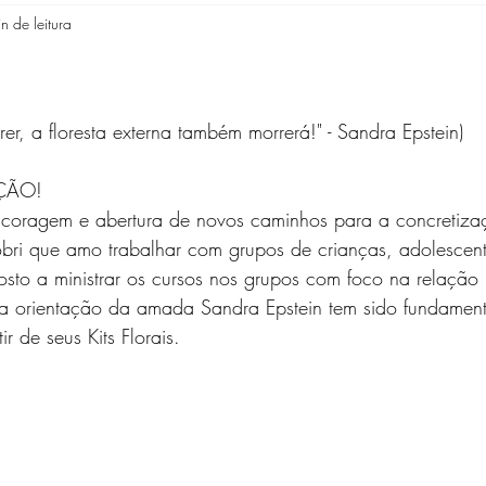
n de leitura
en Costa Mendes Soares
Gina M.S. Soomerfeld
Heloisa
Metaverso
Silvana Hilgenberg
Silvia Maria Ribeiro
rrer, a floresta externa também morrerá!" - Sandra Epstein)
AÇÃO!
 Albuquerque
, coragem e abertura de novos caminhos para a concretiza
bri que amo trabalhar com grupos de crianças, adolescent
osto a ministrar os cursos nos grupos com foco na relação 
 orientação da amada Sandra Epstein tem sido fundament
r de seus Kits Florais.