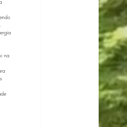
a 
dendo 
.
ergia 
.
i na 
ra 
s 
ade 