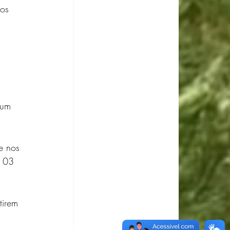
os 
m 03 