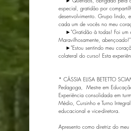
    ►"Queridos, obrigado pela companhia e pelos ensinamentos. Cássia, você é muito 
especial, gratidão por comparti
desenvolvimento. Grupo lindo, 
cada um de vocês no meu coraçã
    ►"Gratidão à todas! Foi um dia muitíssimo especial com trocas e muito aprendizado! 
Maravilhosamente, abençoado!" (
    ►"Estou sentindo meu coração cheio de amor e compreensão pelas pessoas... efeito 
colateral do curso! Esta experiê
* CÁSSIA ELISA BETETTO SC
Pedagoga,  Mestre em Educação, 
Experiência consolidada em turma
Médio, Cursinho e Turno Integr
educacional e vice-diretora.
Apresento como diretriz do meu 