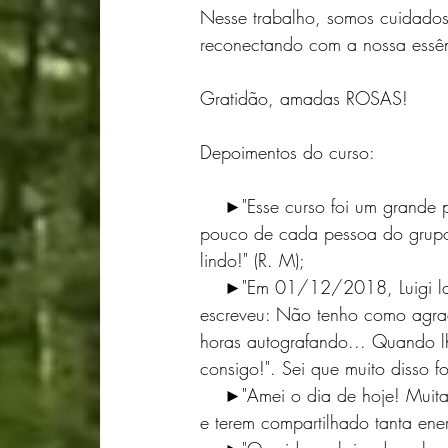
Nesse trabalho, somos cuidados
reconectando com a nossa essên
Gratidão, amadas ROSAS!
Depoimentos do curso:
    ►"Esse curso foi um grande presente! A minha primeira criação de florais ambiente têm um 
pouco de cada pessoa do grupo 
lindo!" (R. M);
    ►"Em 01/12/2018, Luigi lança seu primeiro livro autoral. Um menino autista. Sua mãe nos 
escreveu: Não tenho como agrade
horas autografando... Quando lh
consigo!". Sei que muito disso f
    ►"Amei o dia de hoje! Muita emoção e aprendizado! Obrigado a todos vocês por existirem 
e terem compartilhado tanta energ