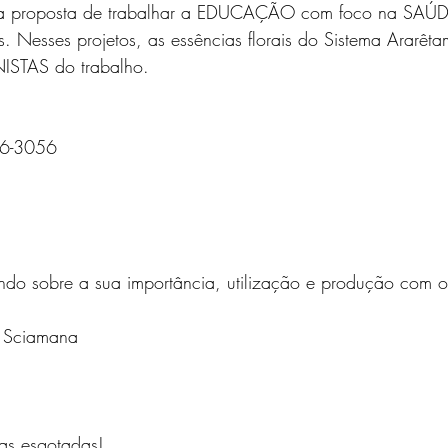
m a proposta de trabalhar a EDUCAÇÃO com foco na SAÚD
s. Nesses projetos, as essências florais do Sistema Ararêt
ISTAS do trabalho.
76-3056
ndo sobre a sua importância, utilização e produção com o 
to Sciamana
s esgotadas!