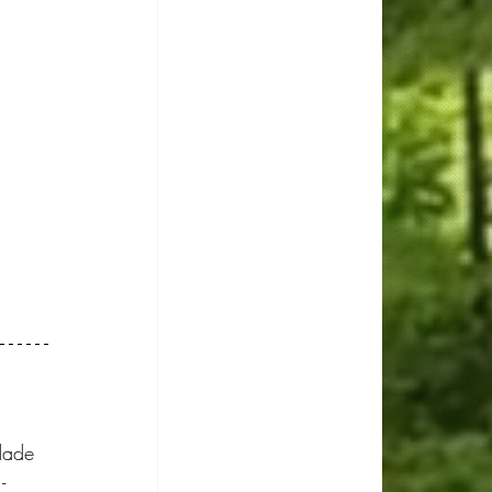
dade 
- 