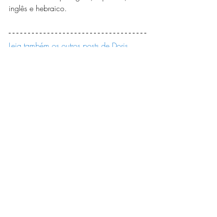
inglês e hebraico.
Leia também os outros posts de Doris 
Barg 
Blog
Sistema Araretama
Colaboradores
Araretama
Terapia Floral
Doris Barg
Seiva
Yatê
Renascer
Equilíbrio
Ternura
Transformar
Doris Barg
Posts recentes
Ver tudo