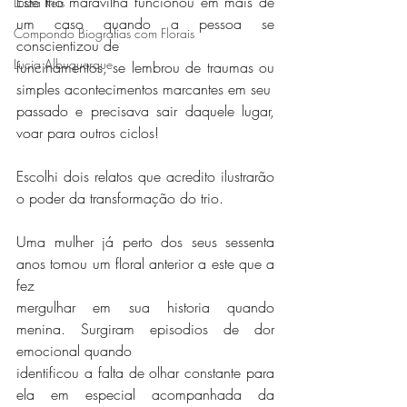
Este trio maravilha funcionou em mais de 
Luiza Reis
um caso quando a pessoa se 
Compondo Biografias com Florais
conscientizou de
Lucia Albuquerque
funcinamentos, se lembrou de traumas ou 
simples acontecimentos marcantes em seu
passado e precisava sair daquele lugar, 
voar para outros ciclos!
Escolhi dois relatos que acredito ilustrarão 
o poder da transformação do trio.
Uma mulher já perto dos seus sessenta 
anos tomou um floral anterior a este que a 
fez
mergulhar em sua historia quando 
menina. Surgiram episodios de dor 
emocional quando
identificou a falta de olhar constante para 
ela em especial acompanhada da 