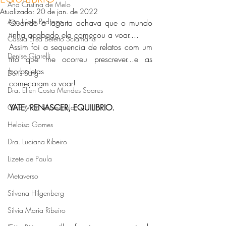
Ana Cristina de Melo
Atualizado:
20 de jan. de 2022
Ana Lúcia Pedrozo
Quando a lagarta achava que o mundo 
tinha acabado ela começou a voar....
Cássia Elisa Betetto Sciamana
Assim foi a sequencia de relatos com um 
Denise Giarelli
trio que me ocorreu prescrever...e as 
borboletas
Doris Barg
começaram a voar!
Dra. Ellen Costa Mendes Soares
YATE, RENASCER, EQUILIBRIO.
Gina M.S. Soomerfeld
Heloisa Gomes
Dra. Luciana Ribeiro
Lizete de Paula
Metaverso
Silvana Hilgenberg
Silvia Maria Ribeiro