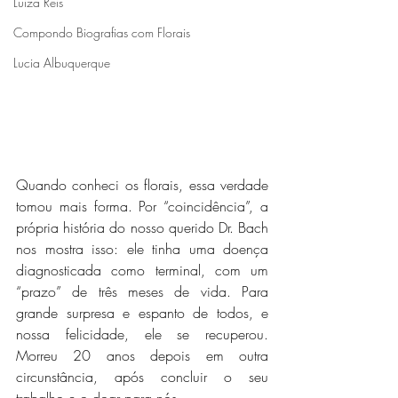
Luiza Reis
Compondo Biografias com Florais
Lucia Albuquerque
Quando conheci os florais, essa verdade 
tomou mais forma. Por “coincidência”, a 
própria história do nosso querido Dr. Bach 
nos mostra isso: ele tinha uma doença 
diagnosticada como terminal, com um 
“prazo” de três meses de vida. Para 
grande surpresa e espanto de todos, e 
nossa felicidade, ele se recuperou. 
Morreu 20 anos depois em outra 
circunstância, após concluir o seu 
trabalho e o doar para nós. 