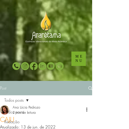
...
...
ME
NU
Post
Todos posts
Ana Lúcia Pedrozo
Todos posts
2 min de leitura
CAJU
Redação
Atualizado:
13 de jun. de 2022