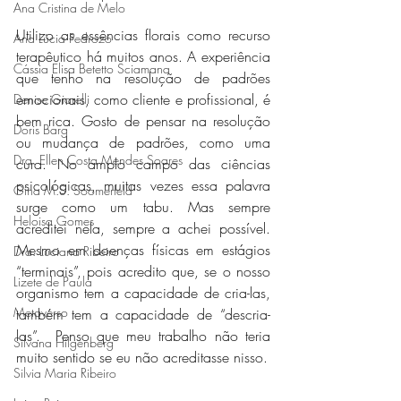
Ana Cristina de Melo
Utilizo as essências florais como recurso 
Ana Lúcia Pedrozo
terapêutico há muitos anos. A experiência 
Cássia Elisa Betetto Sciamana
que tenho na resolução de padrões 
emocionais, como cliente e profissional, é 
Denise Giarelli
bem rica. Gosto de pensar na resolução 
Doris Barg
ou mudança de padrões, como uma 
Dra. Ellen Costa Mendes Soares
cura. No amplo campo das ciências 
psicológicas, muitas vezes essa palavra 
Gina M.S. Soomerfeld
surge como um tabu. Mas sempre 
Heloisa Gomes
acreditei nela, sempre a achei possível. 
Mesmo em doenças físicas em estágios 
Dra. Luciana Ribeiro
“terminais”, pois acredito que, se o nosso 
Lizete de Paula
organismo tem a capacidade de cria-las, 
Metaverso
também tem a capacidade de “descria-
las”.  Penso que meu trabalho não teria 
Silvana Hilgenberg
muito sentido se eu não acreditasse nisso.
Silvia Maria Ribeiro