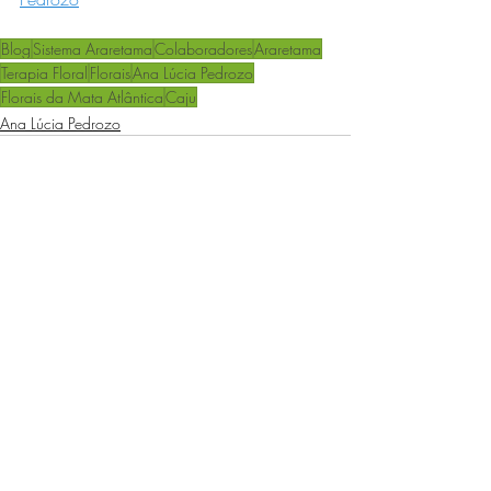
Blog
Sistema Araretama
Colaboradores
Araretama
Terapia Floral
Florais
Ana Lúcia Pedrozo
Florais da Mata Atlântica
Caju
Ana Lúcia Pedrozo
Posts recentes
Ver tudo