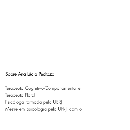
Sobre Ana Lúcia Pedrozo 
Terapeuta Cognitivo-Comportamental e 
Terapeuta Floral
Psicóloga formada pela UERJ
Mestre em psicologia pela UFRJ, com o 
tema Tratamento da Terapia Cognitivo-
Comportamental para o Transtorno do 
Estresse Pós-traumático.