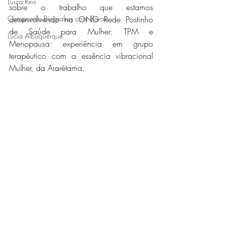
Luiza Reis
sobre o trabalho que estamos 
desenvolvendo na ONG Rede Postinho 
Compondo Biografias com Florais
de Saúde para Mulher: TPM e 
Lucia Albuquerque
Menopausa: experiência em grupo 
terapêutico com a essência vibracional 
Mulher, da Ararêtama. 