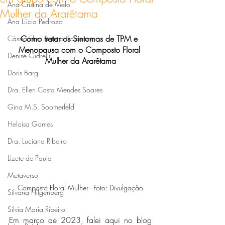
Ana Cristina de Melo
Mulher da Ararêtama
Ana Lúcia Pedrozo
Como tratar os Sintomas de TPM e 
Cássia Elisa Betetto Sciamana
Menopausa com o Composto Floral 
Denise Giarelli
Mulher da Ararêtama
Doris Barg
Dra. Ellen Costa Mendes Soares
Gina M.S. Soomerfeld
Heloisa Gomes
Dra. Luciana Ribeiro
Lizete de Paula
Metaverso
Composto Floral Mulher - Foto: Divulgação
Silvana Hilgenberg
Silvia Maria Ribeiro
Em março de 2023, falei aqui no blog 