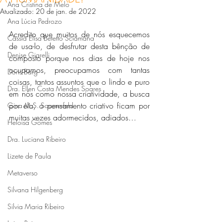
Ana Cristina de Melo
Atualizado:
20 de jan. de 2022
Ana Lúcia Pedrozo
Acredito que muitos de nós esquecemos 
Cássia Elisa Betetto Sciamana
de usa-lo, de desfrutar desta bênção de 
Denise Giarelli
composto porque nos dias de hoje nos 
ocupamos, preocupamos com tantas 
Doris Barg
coisas, tantos assuntos que o lindo e puro 
Dra. Ellen Costa Mendes Soares
em nós como nossa criatividade, a busca 
por ela, o pensamento criativo ficam por 
Gina M.S. Soomerfeld
muitas vezes adormecidos, adiados…
Heloisa Gomes
Dra. Luciana Ribeiro
Lizete de Paula
Metaverso
Silvana Hilgenberg
Silvia Maria Ribeiro