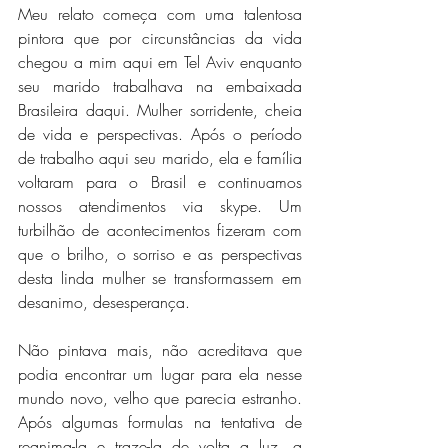
Meu relato começa com uma talentosa 
pintora que por circunstâncias da vida 
chegou a mim aqui em Tel Aviv enquanto 
seu marido trabalhava na embaixada 
Brasileira daqui. Mulher sorridente, cheia 
de vida e perspectivas. Após o período 
de trabalho aqui seu marido, ela e família 
voltaram para o Brasil e continuamos 
nossos atendimentos via skype. Um 
turbilhão de acontecimentos fizeram com 
que o brilho, o sorriso e as perspectivas 
desta linda mulher se transformassem em 
desanimo, desesperança.
Não pintava mais, não acreditava que 
podia encontrar um lugar para ela nesse 
mundo novo, velho que parecia estranho. 
Após algumas formulas na tentativa de 
reanima-la e traze-la de volta a luz, a 