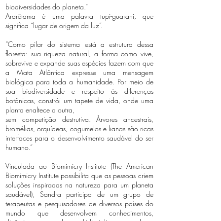
biodiversidades do planeta.”
Ararêtama é uma palavra tupi-guarani, que
significa “lugar de origem da luz”.
“Como pilar do sistema está a estrutura dessa
floresta: sua riqueza natural, a forma como vive,
sobrevive e expande suas espécies fazem com que
a Mata Atlântica expresse uma mensagem
biológica para toda a humanidade. Por meio de
sua biodiversidade e respeito às diferenças
botânicas, constrói um tapete de vida, onde uma
planta enaltece a outra,
sem competição destrutiva. Árvores ancestrais,
bromélias, orquídeas, cogumelos e lianas são ricas
interfaces para o desenvolvimento saudável do ser
humano.”
Vinculada ao Biomimicry Institute (The American
Biomimicry Institute possibilita que as pessoas criem
soluções inspiradas na natureza para um planeta
saudável), Sandra participa de um grupo de
terapeutas e pesquisadores de diversos países do
mundo que desenvolvem conhecimentos,