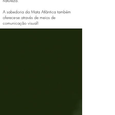
natureza.
A sabedoria da Mata Atlântica também
oferece-se através de meios de
comunicação visual!