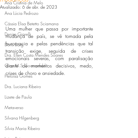
Ana Cristina de Melo
Atualizado:
6 de abr. de 2023
Ana Lúcia Pedrozo
Cássia Elisa Betetto Sciamana
Uma mulher que passa por importante 
Denise Giarelli
mudança de país, se vê tomada pela 
burocracia e pelas pendências que tal 
Doris Barg
transição exige, seguida de crises 
Dra. Ellen Costa Mendes Soares
emocionais severas, com paralisação 
diante de momentos decisivos, medo, 
Gina M.S. Soomerfeld
crises de choro e ansiedade. 
Heloisa Gomes
Dra. Luciana Ribeiro
Lizete de Paula
Metaverso
Silvana Hilgenberg
Silvia Maria Ribeiro