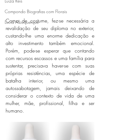
Luiza Reis
Compondo Biografias com Florais
Como de costume, fez-se necessária a 
Lucia Albuquerque
revalidação de seu diploma no exterior, 
custando-lhe uma enorme dedicação e 
alto investimento também emocional. 
Porém, pode-se esperar que contando 
com recursos escassos e uma família para 
sustentar, precisava haver-se com suas 
próprias resistências, uma espécie de 
batalha interior, ou mesmo uma 
autossabotagem, jamais deixando de 
considerar o contexto de vida de uma 
mulher, mãe, profissional, filha e ser 
humano. 