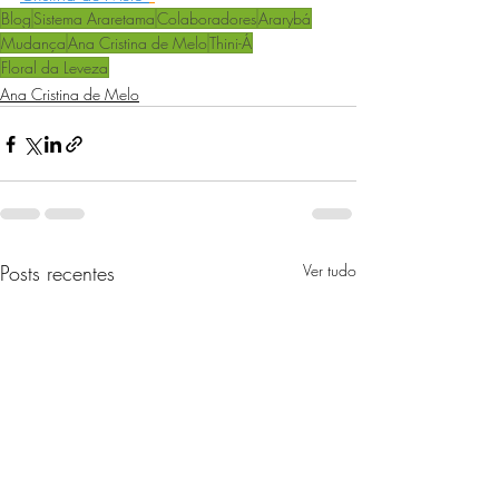
Blog
Sistema Araretama
Colaboradores
Ararybá
Mudança
Ana Cristina de Melo
Thini-Á
Floral da Leveza
Ana Cristina de Melo
Posts recentes
Ver tudo