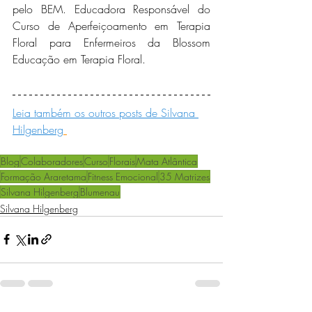
pelo BEM. Educadora Responsável do 
Curso de Aperfeiçoamento em Terapia 
Floral para Enfermeiros da Blossom 
Educação em Terapia Floral.
Leia também os outros posts de Silvana 
Hilgenberg
Blog
Colaboradores
Curso
Florais
Mata Atlântica
Formação Araretama
Fitness Emocional
35 Matrizes
Silvana Hilgenberg
Blumenau
Silvana Hilgenberg