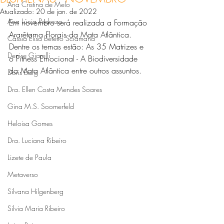
Ana Cristina de Melo
Atualizado:
20 de jan. de 2022
Ana Lúcia Pedrozo
Em novembro será realizada a Formação 
Ararêtama Florais da Mata Atlântica. 
Cássia Elisa Betetto Sciamana
Dentre os temas estão: As 35 Matrizes e 
Denise Giarelli
o Fitness Emocional - A Biodiversidade 
da Mata Atlântica entre outros assuntos.
Doris Barg
Dra. Ellen Costa Mendes Soares
Gina M.S. Soomerfeld
Heloisa Gomes
Dra. Luciana Ribeiro
Lizete de Paula
Metaverso
Silvana Hilgenberg
Silvia Maria Ribeiro