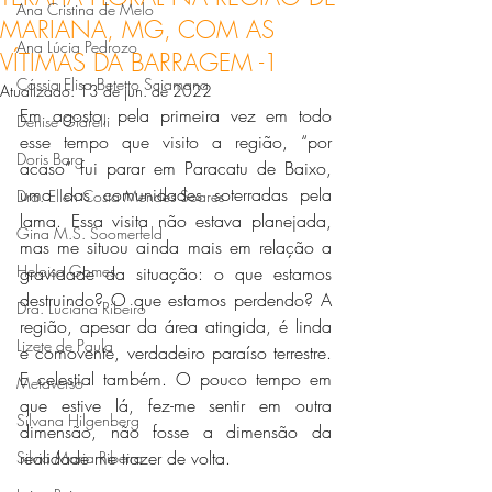
Ana Cristina de Melo
MARIANA, MG, COM AS
Ana Lúcia Pedrozo
VÍTIMAS DA BARRAGEM -1
Cássia Elisa Betetto Sciamana
Atualizado:
13 de jun. de 2022
Em agosto, pela primeira vez em todo 
Denise Giarelli
esse tempo que visito a região, “por 
Doris Barg
acaso” fui parar em Paracatu de Baixo, 
uma das comunidades soterradas pela 
Dra. Ellen Costa Mendes Soares
lama. Essa visita não estava planejada, 
Gina M.S. Soomerfeld
mas me situou ainda mais em relação a 
Heloisa Gomes
gravidade da situação: o que estamos 
destruindo? O que estamos perdendo? A 
Dra. Luciana Ribeiro
região, apesar da área atingida, é linda 
Lizete de Paula
e comovente, verdadeiro paraíso terrestre. 
E celestial também. O pouco tempo em 
Metaverso
que estive lá, fez-me sentir em outra 
Silvana Hilgenberg
dimensão, não fosse a dimensão da 
realidade me trazer de volta.
Silvia Maria Ribeiro