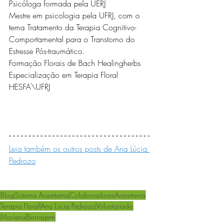
Psicóloga formada pela UERJ
Mestre em psicologia pela UFRJ, com o 
tema Tratamento da Terapia Cognitivo-
Comportamental para o Transtorno do 
Estresse Pós-traumático.
Formação Florais de Bach Healingherbs
Especialização em Terapia Floral 
HESFA\UFRJ
Leia também os outros posts de Ana Lúcia 
Pedrozo
Blog
Sistema Araretama
Colaboradores
Araretama
Terapia Floral
Ana Lúcia Pedrozo
Voluntariado
Mariana
Barragem