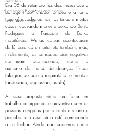
Luiza Reis
Dia 05 de setembro fez dez meses que a 
Compondo Biografias com Florais
barragem do Fundão rompeu e a lama 
(rejeito) invadiu os rios, as terras e muitas 
Lucia Albuquerque
casas, causando mortes e deixando Bento 
Rodrigues e Paracatu de Baixo 
inabitáveis. Muitas coisas aconteceram 
de lá para cá e muita luta também, mas, 
infelizmente, as consequências negativas 
continuam acontecendo, como o 
aumento do índice de doenças físicas 
(alergias de pele e respiratória) e mentais 
(ansiedade, depressão, estafa).
A nossa proposta inicial era fazer um 
trabalho emergencial e preventivo com as 
pessoas atingidas por durante um ano e 
percebo que esse ciclo está começando 
a se fechar. Ainda não sabemos como 