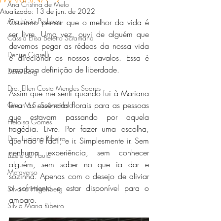
Ana Cristina de Melo
Atualizado:
13 de jun. de 2022
Ana Lúcia Pedrozo
Costumo pensar que o melhor da vida é 
ser livre. Uma vez, ouvi de alguém que 
Cássia Elisa Betetto Sciamana
devemos pegar as rédeas da nossa vida 
Denise Giarelli
e direcionar os nossos cavalos. Essa é 
uma boa definição de liberdade.
Doris Barg
Dra. Ellen Costa Mendes Soares
Assim que me senti quando fui à Mariana 
levar as essências florais para as pessoas 
Gina M.S. Soomerfeld
que estavam passando por aquela 
Heloisa Gomes
tragédia. Livre. Por fazer uma escolha, 
Dra. Luciana Ribeiro
que não é fácil, e ir. Simplesmente ir. Sem 
nenhuma experiência, sem conhecer 
Lizete de Paula
alguém, sem saber no que ia dar e 
Metaverso
sozinha. Apenas com o desejo de aliviar 
o sofrimento e estar disponível para o 
Silvana Hilgenberg
amparo.
Silvia Maria Ribeiro