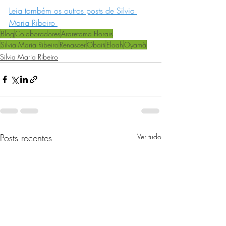
Leia também os outros posts de Silvia 
Maria Ribeiro 
Blog
Colaboradores
Araretama Florais
Silvia Maria Ribeiro
Renascer
Obaiti
Eloah
Oyamã
Silvia Maria Ribeiro
Posts recentes
Ver tudo