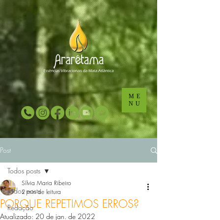
...
...
ME
NU
Post
Todos posts
Sílvia Maria Ribeiro
Todos posts
2 min de leitura
PORQUE REPETIMOS ERROS?
Redação
Atualizado:
20 de jan. de 2022