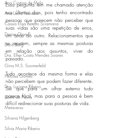
Ana Cristina de Melo
Essa pergunta tem me chamado atenção 
nos últimos dias, pois tenho encontrado 
Ana Lúcia Pedrozo
pessoas que parecem não perceber que 
Cássia Elisa Betetto Sciamana
suas vidas são uma repetição de erros, 
Denise Giarelli
um atrás do outro. Relacionamentos que 
se repetem, sempre as mesmas posturas 
Doris Barg
em relação aos assuntos, viver do 
Dra. Ellen Costa Mendes Soares
passado. 
Gina M.S. Soomerfeld
Tudo acontece da mesma forma e elas 
Heloisa Gomes
não percebem que podem fazer diferente. 
Dra. Luciana Ribeiro
Sei que para um olhar externo tudo 
parece fácil, mas para a pessoa é bem 
Lizete de Paula
difícil redirecionar suas posturas de vida. 
Metaverso
Silvana Hilgenberg
Silvia Maria Ribeiro