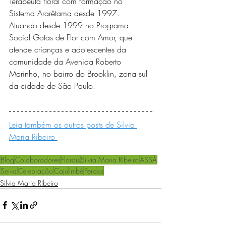
Terapeuta floral com formação no 
Sistema Ararêtama desde 1997. 
Atuando desde 1999 no Programa 
Social Gotas de Flor com Amor, que 
atende crianças e adolescentes da 
comunidade da Avenida Roberto 
Marinho, no bairro do Brooklin, zona sul 
da cidade de São Paulo.
Leia também os outros posts de Silvia 
Maria Ribeiro 
Blog
Colaboradores
Florais
Silvia Maria Ribeiro
ASSÁ
Seiva
Celebração
Caju
Imbé
Perdas
Silvia Maria Ribeiro