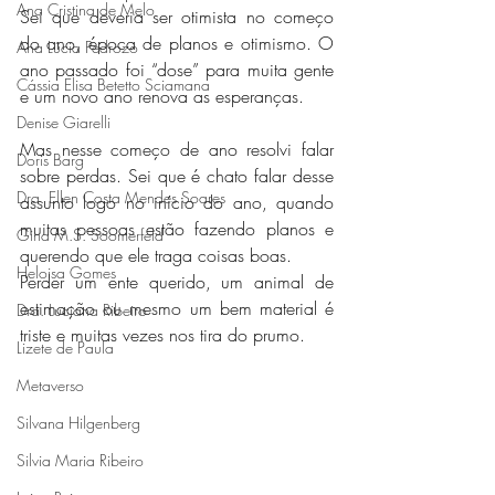
Ana Cristina de Melo
Sei que deveria ser otimista no começo 
do ano, época de planos e otimismo. O 
Ana Lúcia Pedrozo
ano passado foi “dose” para muita gente 
Cássia Elisa Betetto Sciamana
e um novo ano renova as esperanças.
Denise Giarelli
Mas nesse começo de ano resolvi falar 
Doris Barg
sobre perdas. Sei que é chato falar desse 
Dra. Ellen Costa Mendes Soares
assunto logo no início do ano, quando 
muitas pessoas estão fazendo planos e 
Gina M.S. Soomerfeld
querendo que ele traga coisas boas.
Heloisa Gomes
Perder um ente querido, um animal de 
estimação ou mesmo um bem material é 
Dra. Luciana Ribeiro
triste e muitas vezes nos tira do prumo.
Lizete de Paula
Metaverso
Silvana Hilgenberg
Silvia Maria Ribeiro