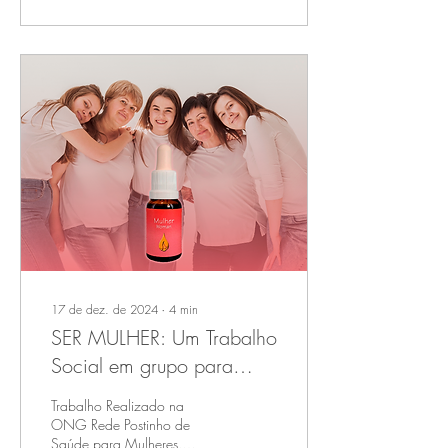
17 de dez. de 2024
∙
4
min
SER MULHER: Um Trabalho
Social em grupo para
tratar sinais de TPM e
Trabalho Realizado na
Menopausa com o
ONG Rede Postinho de
Saúde para Mulheres.