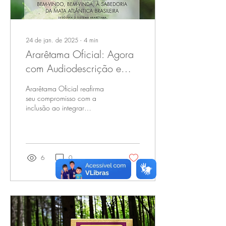
24 de jan. de 2025
∙
4
min
Ararêtama Oficial: Agora
com Audiodescrição e
Leitura em Libras para uma
Ararêtama Oficial reafirma
Navegação 100%
seu compromisso com a
inclusão ao integrar
Inclusiva!
Audiodescrição e VLibras,
ferramentas que garantem
acesso pleno ao ...
6
0