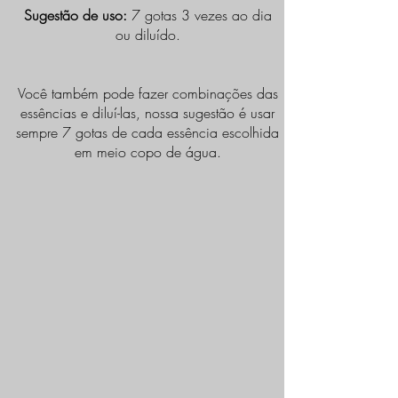
Sugestão de uso:
7 gotas 3 vezes ao dia
ou diluído.
Você também pode fazer combinações das
essências e diluí-las, nossa sugestão é usar
sempre 7 gotas de cada essência escolhida
em meio copo de água.