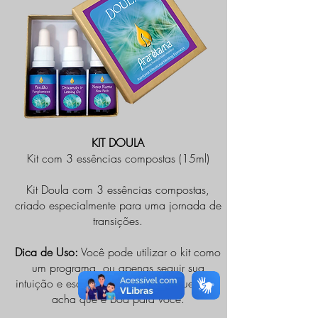
KIT DOULA
Kit com 3 essências compostas (15ml)
Kit Doula com 3 essências compostas,
criado especialmente para uma jornada de
transições.
Dica de Uso:
Você pode utilizar o kit como
um programa, ou apenas seguir sua
intuição e escolher uma essência que você
acha que é boa para você.