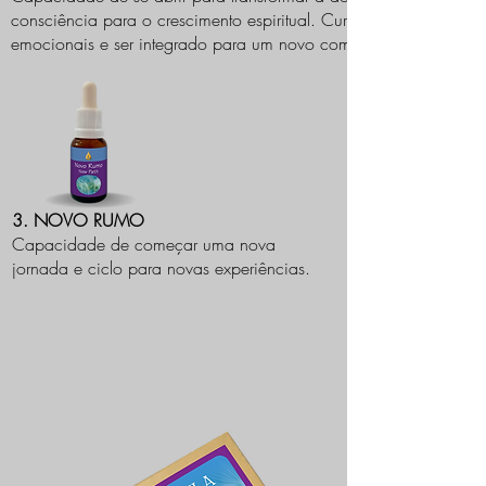
consciência para o crescimento espiritual. Curar traumas
emocionais e ser integrado para um novo começo.
3. NOVO RUMO
Capacidade de começar uma nova
jornada e ciclo para novas experiências.