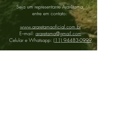
Seja um representante Ararêtama,
entre em contato:
www.araretamaoficial.com.br
E−mail:
araretama@gmail.com
Celular e Whatsapp:
(11) 94483-0999
Distributors
About
Contact