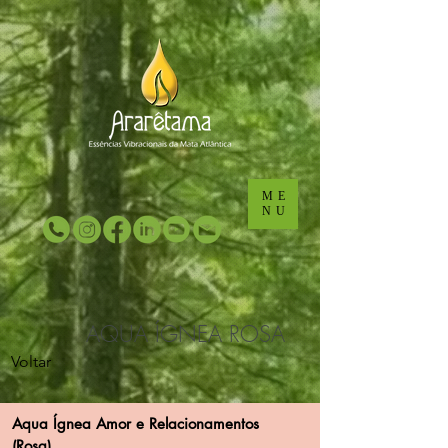
...
...
ME
NU
AQUA ÍGNEA ROSA
Voltar
Aqua Ígnea Amor e Relacionamentos
(Rosa)