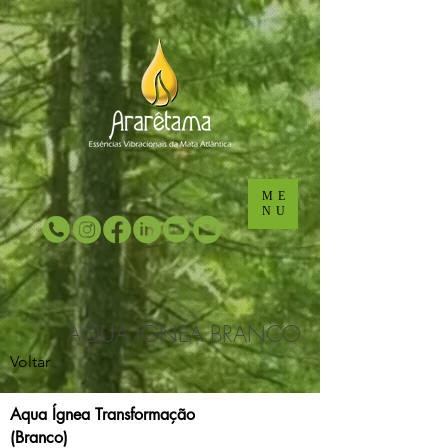
...
...
ME
NU
AQUA ÍGNEA BRANCO
Voltar
Aqua Ígnea Transformação
(Branco)