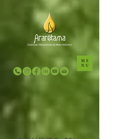
...
...
ME
NU