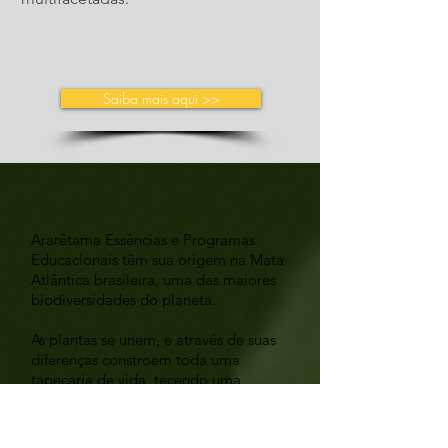
Saiba mais aqui >>
Ararêtama Essências e Programas
Educacionais têm sua origem na Mata
Atlântica brasileira, uma das maiores
biodiversidades do planeta.
As plantas se unem, e através de suas
diferenças constroem toda uma
tapeçaria de vida, tecendo uma
complexa teia que suporta
sobrevivência e abundância.