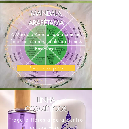
MANDALA
ARARÊTAMA
A Mandala Ararêtama é a principal
ferramenta para se realizar o Fitness
Emocional.
Saiba mais aqui >>
LINHA
COSMÉTICOS
Traga a floresta para dentro
de sua vida!