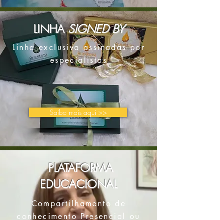
LINHA
SIGNED BY
Linha exclusiva assinadas por
especialistas
Saiba mais aqui >>
PLATAFORMA
EDUCACIONAL
Compartilhamento de
conhecimento Presencial ou