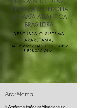
BEM-VINDO, BEM-
VINDA, À SABEDORIA
DA MATA ATLÂNTICA
BRASILEIRA
DESCUBRA O SISTEMA
ARARÊTAMA,
UMA PLATAFORMA TERAPÊUTICA
E EDUCACIONAL
Ararêtama
A
Ararêtama Essências Vibracionais
é