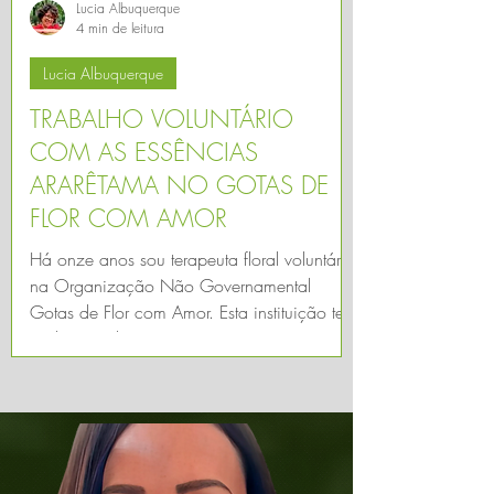
Lucia Albuquerque
4 min de leitura
Lucia Albuquerque
TRABALHO VOLUNTÁRIO
COM AS ESSÊNCIAS
ARARÊTAMA NO GOTAS DE
FLOR COM AMOR
Há onze anos sou terapeuta floral voluntária
na Organização Não Governamental
Gotas de Flor com Amor. Esta instituição tem
o objetivo de ...