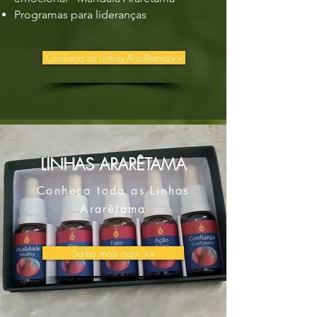
Programas para lideranças
Conheça as Linhas Ararêtama>>
LINHAS ARARÊTAMA
Conheça toda as Linhas
Ararêtama
Saiba mais aqui >>