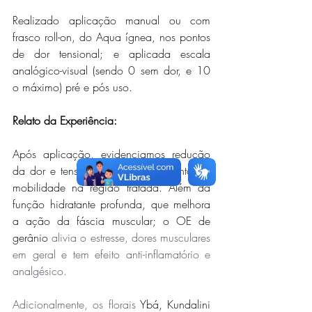
Realizado aplicação manual ou com 
frasco roll-on, do Aqua ígnea, nos pontos 
de dor tensional; e aplicada escala 
analógico-visual (sendo 0 sem dor, e 10 
o máximo) pré e pós uso.
Relato da Experiência: 
Após aplicação, evidenciamos redução 
da dor e tensão muscular, e aumento da 
mobilidade na região tratada. Além da 
função hidratante profunda, que melhora 
a ação da fáscia muscular; o OE de 
gerânio 
alivia o estresse, dores musculares 
em geral e tem efeito anti-inflamatório e 
analgésico. 
Adicionalmente, os florais 
Ybá, Kundalini 