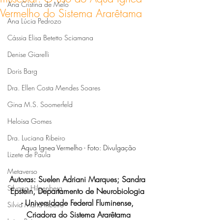
Ana Cristina de Melo
Vermelho do Sistema Ararêtama
Ana Lúcia Pedrozo
Cássia Elisa Betetto Sciamana
Denise Giarelli
Doris Barg
Dra. Ellen Costa Mendes Soares
Gina M.S. Soomerfeld
Heloisa Gomes
Dra. Luciana Ribeiro
Aqua Ignea Vermelho - Foto: Divulgação
Lizete de Paula
Metaverso
Autoras: Suelen Adriani Marques; Sandra 
Silvana Hilgenberg
Epstein, Departamento de Neurobiologia 
- Universidade Federal Fluminense, 
Silvia Maria Ribeiro
Criadora do Sistema Ararêtama