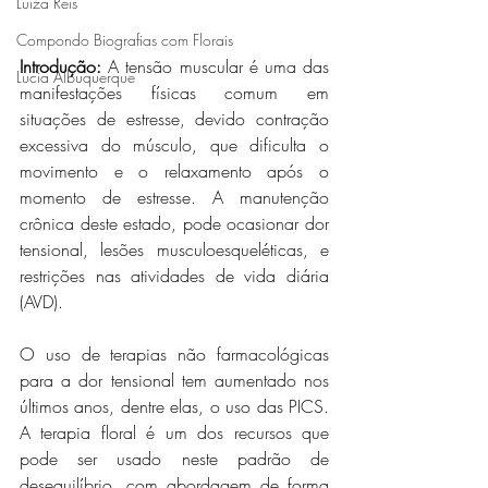
Luiza Reis
Compondo Biografias com Florais
Introdução: 
A tensão muscular é
 uma das 
Lucia Albuquerque
manifestações físicas 
comum em 
situações de estresse, devido contração 
excessiva do músculo, que dificulta o 
movimento e o relaxamento após o 
momento de estresse. A manutenção 
crônica deste estado, pode ocasionar dor 
tensional, lesões musculoesqueléticas, e 
restrições nas atividades de vida diária 
(AVD). 
O uso de terapias não farmacológicas 
para a dor tensional tem aumentado nos 
últimos anos, dentre elas, o uso das PICS.  
A terapia floral é um dos recursos que 
pode ser usado neste padrão de 
desequilíbrio, com abordagem de forma 