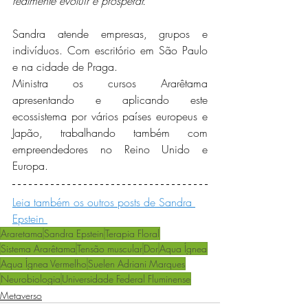
realmente evoluir e prosperar."
Sandra atende empresas, grupos e 
indivíduos. Com escritório em São Paulo 
e na cidade de Praga. 
Ministra os cursos Ararêtama 
apresentando e aplicando este 
ecossistema por vários países europeus e 
Japão, trabalhando também com 
empreendedores no Reino Unido e 
Europa.
Leia também os outros posts de Sandra 
Epstein 
Araretama
Sandra Epstein
Terapia Floral
Sistema Ararêtama
Tensão muscular
Dor
Aqua Ígnea
Aqua Ígnea Vermelho
Suelen Adriani Marques
Neurobiologia
Universidade Federal Fluminense
Metaverso