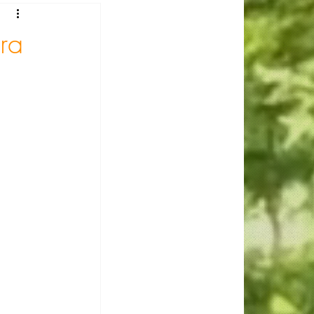
 Gomes
ara
Luiza Reis