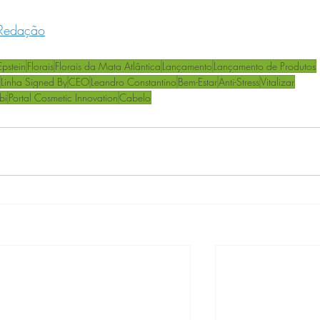
Redação
pstein
Florais
Florais da Mata Atlântica
Lançamento
Lançamento de Produtos
Linha Signed By
CEO
Leandro Constantino
Bem-Estar
Anti-Stress
Vitalizar
bi
Portal Cosmetic Innovation
Cabelo