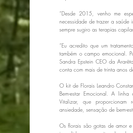
“Desde 2015, venho me especi
necessidade de trazer a saúde i
sempre sugiro as terapias capil
“Eu acredito que um tratamento
também o campo emocional. Por
Sandra Epstein CEO da Ararêtam
conta com mais de trinta anos d
O kit de Florais Leandro Constan
Bem-estar Emocional. A linha de
Vitalizar, que proporcionam
ansiedade, sensação de bem-esta
Os florais são gotas de amor e 