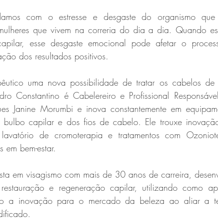
amos com o estresse e desgaste do organismo que a
mulheres que vivem na correria do dia a dia. Quando es
apilar, esse desgaste emocional pode afetar o proces
ação dos resultados positivos.
êutico uma nova possibilidade de tratar os cabelos de 
ndro Constantino é Cabelereiro e Profissional Responsável
ues Janine Morumbi e inova constantemente em equipame
bulbo capilar e dos fios de cabelo. Ele trouxe inovaçã
 lavatório de cromoterapia e tratamentos com Ozoniote
s em bem-estar.
ista em visagismo com mais de 30 anos de carreira, desenv
 restauração e regeneração capilar, utilizando como ap
do a inovação para o mercado da beleza ao aliar a te
ificado.  