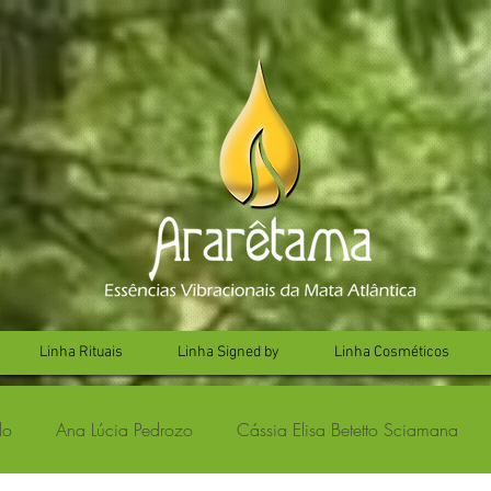
Linha Rituais
Linha Signed by
Linha Cosméticos
lo
Ana Lúcia Pedrozo
Cássia Elisa Betetto Sciamana