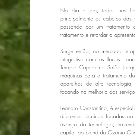
No dia a dia, todos nós lid
principalmente os cabelos das 
passando por um tratamento c
tratamento e retardar a apresent
Surge então, no mercado terap
integrativa com os florais. Lea
Terapia Capilar no Salão Jacq
máquinas para o tratamento do 
aparelhos de alta tecnologia,
focando na melhoria dos serviço
Leandro Constantino, é especial
diferentes técnicas focadas na
avanço da tecnologia, trazen
capilar ao blend do Ozônio Olid