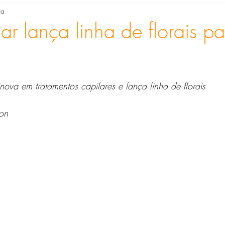
ra
en Costa Mendes Soares
Gina M.S. Soomerfeld
Heloisa
ar lança linha de florais p
Metaverso
Silvana Hilgenberg
Silvia Maria Ribeiro
nova em tratamentos capilares e lança linha de florais
 Albuquerque
ion