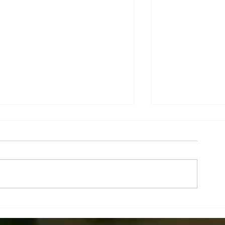
Novidade Ararêtama -
SANDRA EPSTE
Lançamento KIT ARAM para o
EUROPA: Works