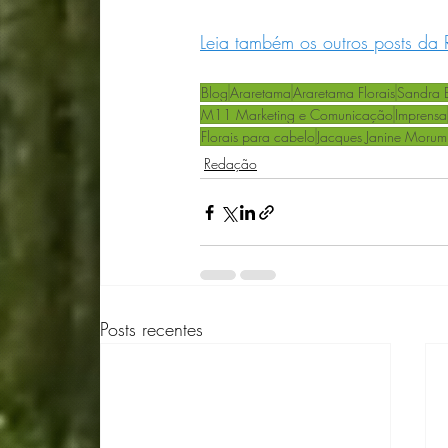
Leia também os outros posts d
a 
Blog
Araretama
Araretama Florais
Sandra E
M11 Marketing e Comunicação
Imprensa
Florais para cabelo
Jacques Janine Morum
Redação
Posts recentes