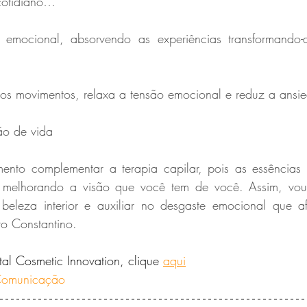
 cotidiano…
io emocional, absorvendo as experiências transformando-
dos movimentos, relaxa a tensão emocional e reduz a ansi
ão de vida
to complementar a terapia capilar, pois as essências fl
, melhorando a visão que você tem de você. Assim, vou
eleza interior e auxiliar no desgaste emocional que af
ro Constantino.  
tal Cosmetic Innovation, clique 
aqui
Comunicação