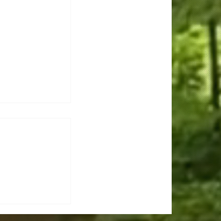
IN PELA
hop inédito na