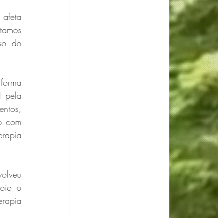
feta 
tamos 
so do 
forma 
 pela 
ntos, 
o com 
rapia 
olveu 
oio o 
rapia 