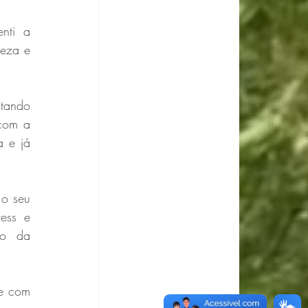
nti a 
eza e 
tando 
com a 
 e já 
o seu 
ess e 
o da 
e com 