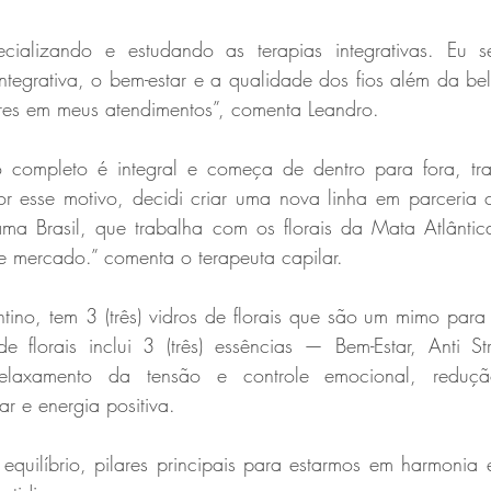
alizando e estudando as terapias integrativas. Eu se
ntegrativa, o bem-estar e a qualidade dos fios além da bel
ares em meus atendimentos”, comenta Leandro.
 completo é integral e começa de dentro para fora, tra
 esse motivo, decidi criar uma nova linha em parceria 
a Brasil, que trabalha com os florais da Mata Atlântica
e mercado.” comenta o terapeuta capilar.
tino, tem 3 (três) vidros de florais que são um mimo para 
 florais inclui 3 (três) essências — Bem-Estar, Anti Str
 relaxamento da tensão e controle emocional, reduçã
r e energia positiva.
equilíbrio, pilares principais para estarmos em harmonia 