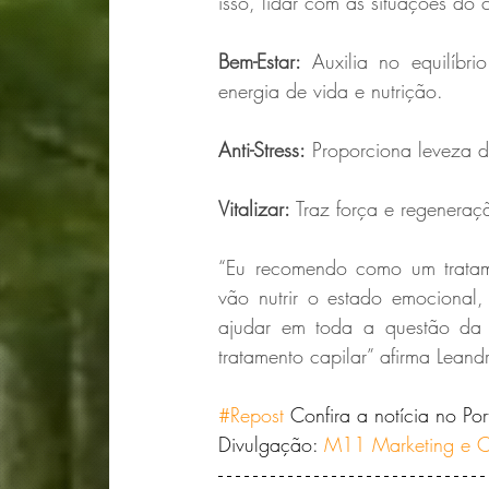
isso, lidar com as situações do
Bem-Estar: 
Auxilia no equilíbr
energia de vida e nutrição.
Anti-Stress:
 Proporciona leveza 
Vitalizar:
 Traz força e regeneraç
“Eu recomendo como um tratamen
vão nutrir o estado emocional
ajudar em toda a questão da b
tratamento capilar” afirma Leand
#Repost
 Confira a notícia no Por
Divulgação: 
M11 Marketing e 