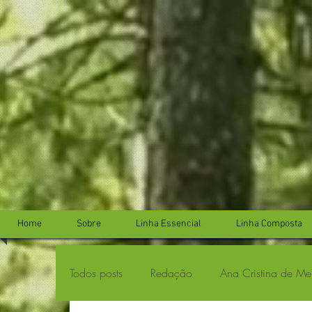
...
...
Home
Sobre
Linha Essencial
Linha Composta
Todos posts
Redação
Ana Cristina de Me