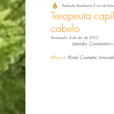
Redação Ararêtama
2 min de leitu
Denise Giarelli
Doris Barg
Dra. Ell
Terapeuta capil
cabelo
Dra. Luciana Ribeiro
Lizete de Paula
Atualizado:
4 de abr. de 2023
Leandro Constantino i
Compondo Biografias com Florais
Lucia
#Repost
Portal Cosmetic Innovat