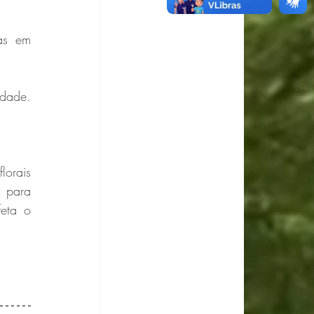
as em 
edade.
orais 
 para 
eta o 