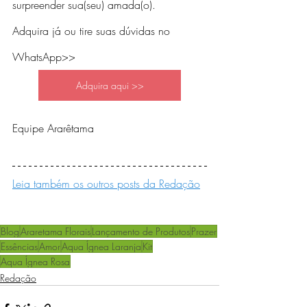
surpreender sua(seu) amada(o).
Adquira já ou tire suas dúvidas no 
WhatsApp>>
Adquira aqui >>
Equipe Ararêtama
Leia também os outros posts da Redação
Blog
Araretama Florais
Lançamento de Produtos
Prazer
Essências
Amor
Aqua Ígnea Laranja
Kit
Aqua Ígnea Rosa
Redação