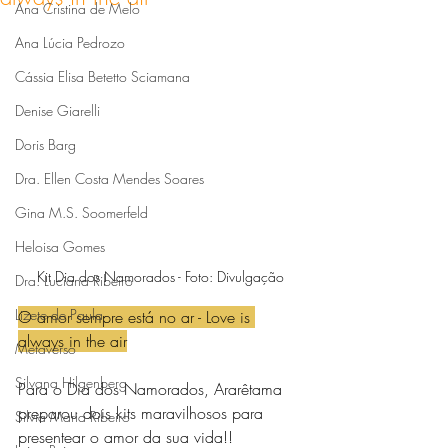
Ana Cristina de Melo
Ana Lúcia Pedrozo
Cássia Elisa Betetto Sciamana
Denise Giarelli
Doris Barg
Dra. Ellen Costa Mendes Soares
Gina M.S. Soomerfeld
Heloisa Gomes
Kit Dia dos Namorados - Foto: Divulgação
Dra. Luciana Ribeiro
Lizete de Paula
O amor sempre está no ar - Love is 
always in the air
Metaverso
Silvana Hilgenberg
Para o Dia dos Namorados, Ararêtama 
preparou dois kits maravilhosos para 
Silvia Maria Ribeiro
presentear o amor da sua vida!!