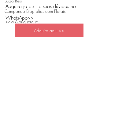
Luiza Reis
Adquira já ou tire suas dúvidas no 
Compondo Biografias com Florais
WhatsApp>>
Lucia Albuquerque
Adquira aqui >>