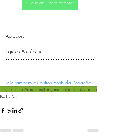
Clique aqui para comprar
Abraços,
Equipe Ararêtama
Leia também os outros posts da Redação
Blog
Sistema Araretama
Lançamento
Baralho
Oráculo
Redação