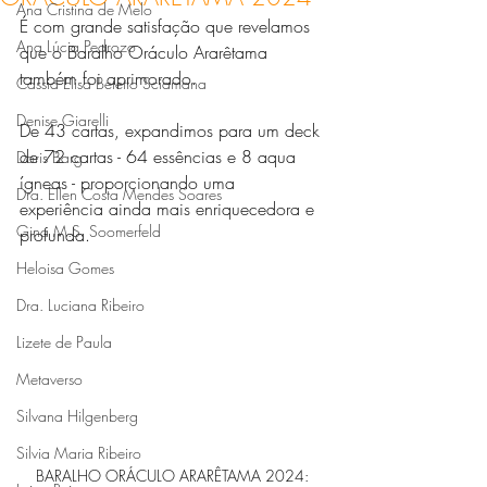
Ana Cristina de Melo
É com grande satisfação que revelamos 
Ana Lúcia Pedrozo
que o Baralho Oráculo Ararêtama 
também foi aprimorado.
Cássia Elisa Betetto Sciamana
Denise Giarelli
De 43 cartas, expandimos para um deck 
de 72 cartas - 64 essências e 8 aqua 
Doris Barg
ígneas - proporcionando uma 
Dra. Ellen Costa Mendes Soares
experiência ainda mais enriquecedora e 
Gina M.S. Soomerfeld
profunda.
Heloisa Gomes
Dra. Luciana Ribeiro
Lizete de Paula
Metaverso
Silvana Hilgenberg
Silvia Maria Ribeiro
BARALHO ORÁCULO ARARÊTAMA 2024: 