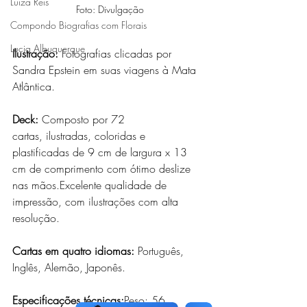
Luiza Reis
Foto: Divulgação
Compondo Biografias com Florais
Lucia Albuquerque
Ilustração: 
Fotografias clicadas por 
Sandra Epstein em suas viagens à Mata 
Atlântica.
Deck:
 Composto por 72 
cartas, ilustradas, coloridas e 
plastificadas de 9 cm de largura x 13 
cm de comprimento com ótimo deslize 
nas mãos.Excelente qualidade de 
impressão, com ilustrações com alta 
resolução.
Cartas em quatro idiomas:
 Português, 
Inglês, Alemão, Japonês.
Especificações técnicas:
Peso: 56 