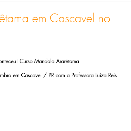
en Costa Mendes Soares
Gina M.S. Soomerfeld
Heloisa
êtama em Cascavel no
Metaverso
Silvana Hilgenberg
Silvia Maria Ribeiro
 Albuquerque
onteceu! Curso Mandala Ararêtama
mbro em Cascavel / PR com a Professora Luiza Reis