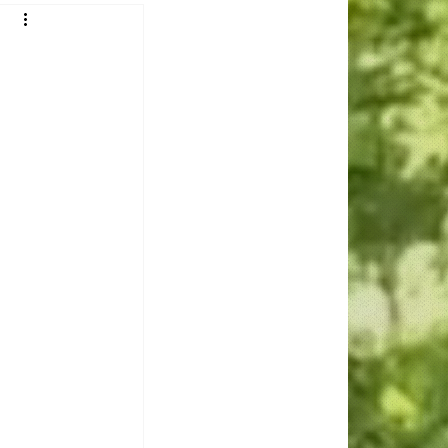
 Gomes
Luiza Reis