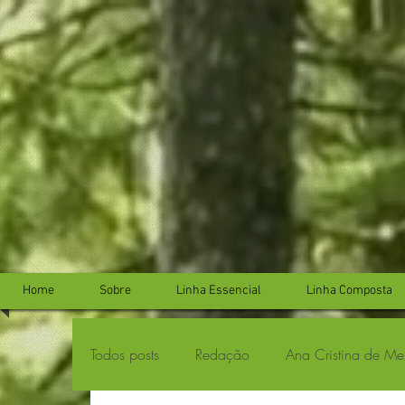
...
...
Home
Sobre
Linha Essencial
Linha Composta
Todos posts
Redação
Ana Cristina de Me