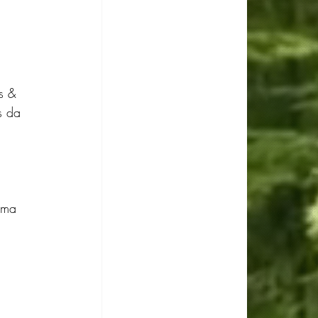
 
s & 
s da 
 
 
ama 