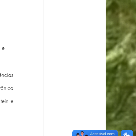
 e 
ncias 
ânica 
ein e 