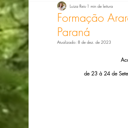
Luiza Reis
1 min de leitura
Denise Giarelli
Doris Barg
Dra. Ell
Formação Arar
Paraná
Dra. Luciana Ribeiro
Lizete de Paula
Atualizado:
8 de dez. de 2023
Compondo Biografias com Florais
Lucia
Ac
de 23 à 24 de Sete