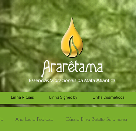
Linha Rituais
Linha Signed by
Linha Cosméticos
lo
Ana Lúcia Pedrozo
Cássia Elisa Betetto Sciamana