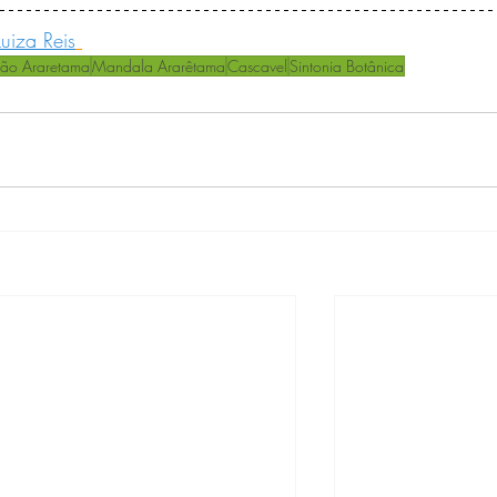
uiza Reis
ão Araretama
Mandala Ararêtama
Cascavel
Sintonia Botânica