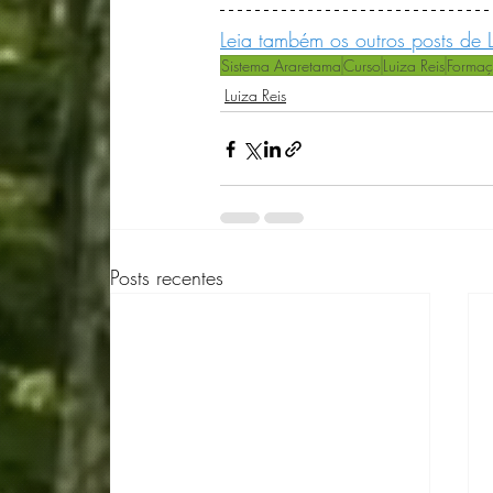
Leia também os outros posts de L
Sistema Araretama
Curso
Luiza Reis
Formaç
Luiza Reis
Posts recentes