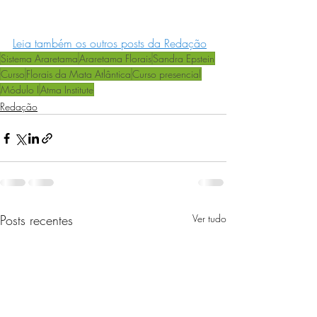
Leia também os outros posts da Redação
Sistema Araretama
Araretama Florais
Sandra Epstein
Curso
Florais da Mata Atlântica
Curso presencial
Módulo I
Atma Institute
Redação
Posts recentes
Ver tudo