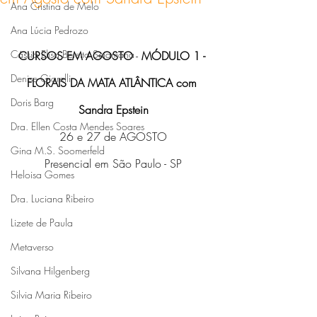
Ana Cristina de Melo
Ana Lúcia Pedrozo
Cássia Elisa Betetto Sciamana
CURSOS EM AGOSTO
 - 
MÓDULO 1 - 
Denise Giarelli
FLORAIS DA MATA ATLÂNTICA com 
Doris Barg
Sandra Epstein
Dra. Ellen Costa Mendes Soares
26 e 27 de AGOSTO
Gina M.S. Soomerfeld
Presencial em São Paulo - SP
Heloisa Gomes
Dra. Luciana Ribeiro
Lizete de Paula
Metaverso
Silvana Hilgenberg
Silvia Maria Ribeiro