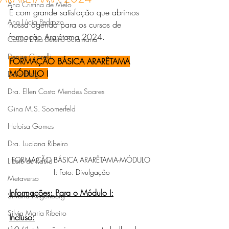
Ana Cristina de Melo
É com grande satisfação que abrimos 
Ana Lúcia Pedrozo
nossa agenda para os cursos de 
formação Ararêtama 2024.
Cássia Elisa Betetto Sciamana
Denise Giarelli
FORMAÇÃO BÁSICA ARARÊTAMA
MÓDULO I
Doris Barg
Dra. Ellen Costa Mendes Soares
Gina M.S. Soomerfeld
Heloisa Gomes
Dra. Luciana Ribeiro
FORMAÇÃO BÁSICA ARARÊTAMA-MÓDULO 
Lizete de Paula
I: Foto: Divulgação
Metaverso
Informações: Para o Módulo I:
Silvana Hilgenberg
Silvia Maria Ribeiro
Incluso: