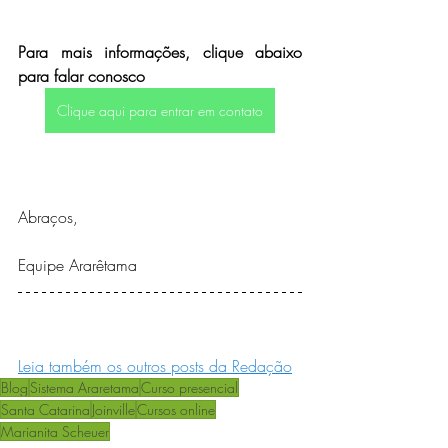
Para mais informações, clique abaixo 
para falar conosco
Clique aqui para entrar em contato
Abraços,
Equipe Ararêtama
Leia também os outros posts da Redação
Blog
Sistema Araretama
Curso presencial
Santa Catarina
Joinville
Cursos online
Marianita Scheuer