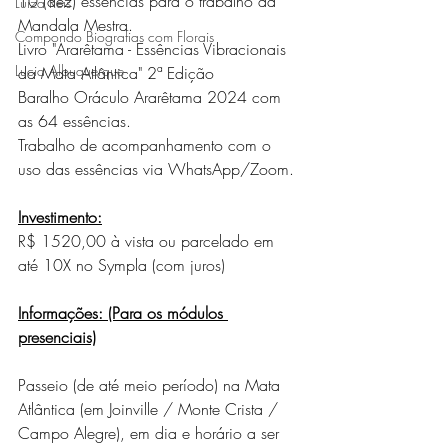
10 (dez) essências para o trabalho da 
Luiza Reis
Mandala Mestra.
Compondo Biografias com Florais
Livro "Ararêtama - Essências Vibracionais 
Lucia Albuquerque
da Mata Atlântica" 2ª Edição
Baralho Oráculo Ararêtama 2024 com 
as 64 essências.
Trabalho de acompanhamento com o 
uso das essências via WhatsApp/Zoom.
Investimento:
R$ 1520,00 à vista ou parcelado em 
até 10X no Sympla (com juros)
Informações: (Para os módulos 
presenciais)
Passeio (de até meio período) na Mata 
Atlântica (em Joinville / Monte Crista / 
Campo Alegre), em dia e horário a ser 