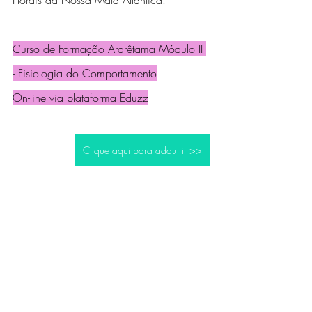
Florais da Nossa Mata Atlântica.
Curso de Formação Ararêtama Módulo II 
- Fisiologia do Comportamento
On-line via plataforma Eduzz
Clique aqui para adquirir >>