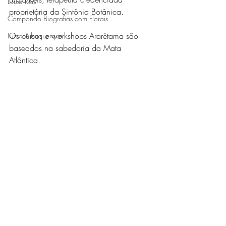
Luiza Reis
proprietária da Sintônia Botânica. 
Compondo Biografias com Florais
Os cursos e workshops Ararêtama são 
Lucia Albuquerque
baseados na sabedoria da Mata 
Atlântica. 