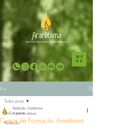
...
...
ME
NU
Post
Todos posts
Redação Ararêtama
Todos posts
3 min de leitura
Cursos de Formação Ararêtama
Redação