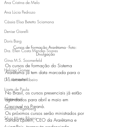
Ana Cristina de Melo
Ana Lúcia Pedrozo
Cássia Elisa Betetto Sciamana
Denise Giarelli
Doris Barg
Cursos de Formação Ararêtama - Foto: 
Dra. Ellen Costa Mendes Soares
Divulgação
Gina M.S. Soomerfeld
Os cursos de formação do Sistema 
Heloisa Gomes
Ararêtama já tem data marcada para o 
1º semestre.
Dra. Luciana Ribeiro
Lizete de Paula
No Brasil, os cursos presenciais já estão 
Metaverso
agendados para abril e maio em 
Cascavel no Paraná.
Silvana Hilgenberg
Os próximos cursos serão ministrados por 
Silvia Maria Ribeiro
Sandra Epstein, CEO da Ararêtama e 
Luiza Reis, terapeuta credenciada 