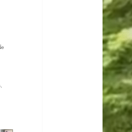
de 
, 