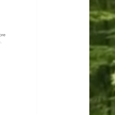
bre 
.