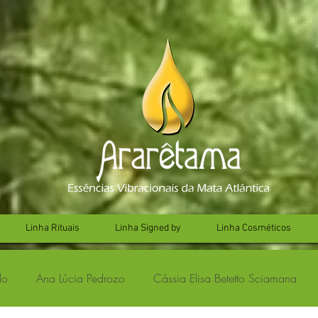
Linha Rituais
Linha Signed by
Linha Cosméticos
lo
Ana Lúcia Pedrozo
Cássia Elisa Betetto Sciamana