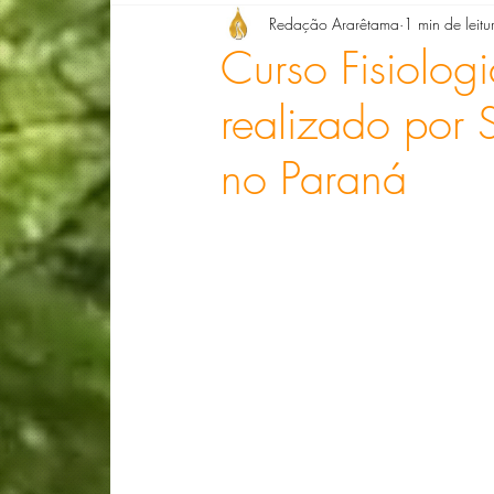
Redação Ararêtama
1 min de leitu
Denise Giarelli
Doris Barg
Dra. Ell
Curso Fisiolog
realizado por 
Dra. Luciana Ribeiro
Lizete de Paula
no Paraná
Compondo Biografias com Florais
Lucia