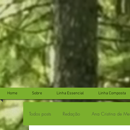
...
...
Home
Sobre
Linha Essencial
Linha Composta
Todos posts
Redação
Ana Cristina de Me