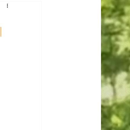
 Gomes
l
Luiza Reis