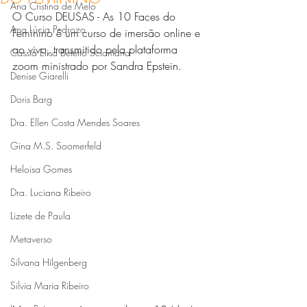
Ana Cristina de Melo
O Curso DEUSAS - As 10 Faces do 
Ana Lúcia Pedrozo
Feminino é um curso de imersão online e 
ao vivo, transmitido pela plataforma 
Cássia Elisa Betetto Sciamana
zoom ministrado por Sandra Epstein.
Denise Giarelli
Doris Barg
Dra. Ellen Costa Mendes Soares
Gina M.S. Soomerfeld
Heloisa Gomes
Dra. Luciana Ribeiro
Lizete de Paula
Metaverso
Silvana Hilgenberg
Silvia Maria Ribeiro