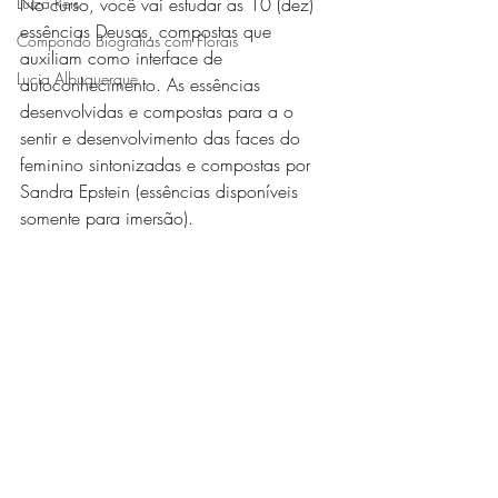
Luiza Reis
No curso, você vai estudar as 10 (dez) 
essências Deusas, compostas que 
Compondo Biografias com Florais
auxiliam como interface de 
Lucia Albuquerque
autoconhecimento. As essências 
desenvolvidas e compostas para a o 
sentir e desenvolvimento das faces do 
feminino sintonizadas e compostas por 
Sandra Epstein (essências disponíveis 
somente para imersão).