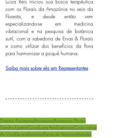
Luiza Reis iniciou sua busca terapêutica 
com os Florais da Amazônia no seio da 
Floresta, e desde então vem 
especializando-se em medicina 
vibracional e na pesquisa de botânica 
sutil, com a sabedoria de Ervas & Florais 
e como utilizar dos benefícios da flora 
para harmonizar a psiqué humana.
Saiba mais sobre ela em Representantes
Sistema Araretama
Araretama
Araretama Florais
Sandra Epstein
Curso
Luiza Reis
Essências
Curso online
Ao Vivo
Deusas
Feminino
Faces do Feminino
Imersão