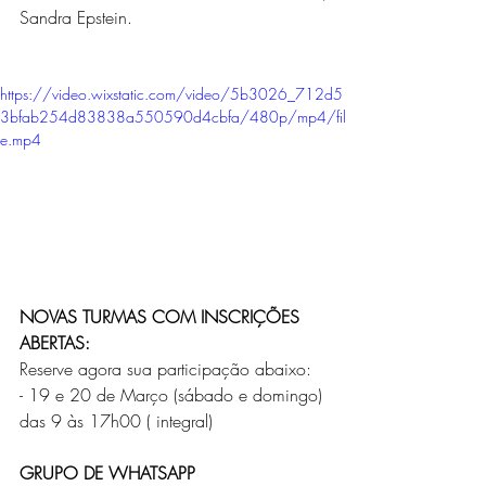
Sandra Epstein.
https://video.wixstatic.com/video/5b3026_712d5
3bfab254d83838a550590d4cbfa/480p/mp4/fil
e.mp4
NOVAS TURMAS COM INSCRIÇÕES 
ABERTAS:
Reserve agora sua participação abaixo:
- 19 e 20 de Março (sábado e domingo)
das 9 às 17h00 ( integral)
GRUPO DE WHATSAPP 