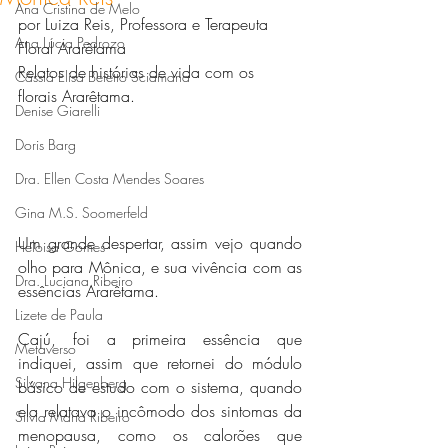
Ana Cristina de Melo
por Luiza Reis, Professora e Terapeuta 
Ana Lúcia Pedrozo
Floral Ararêtama
Relatos de histórias de vida com os 
Cássia Elisa Betetto Sciamana
florais Ararêtama.
Denise Giarelli
Doris Barg
Dra. Ellen Costa Mendes Soares
Gina M.S. Soomerfeld
Um grande despertar, assim vejo quando 
Heloisa Gomes
olho para Mônica, e sua vivência com as 
Dra. Luciana Ribeiro
essências Ararêtama.
Lizete de Paula
Cajú, foi a primeira essência que 
Metaverso
indiquei, assim que retornei do módulo 
Silvana Hilgenberg
básico de estudo com o sistema, quando 
ela relatava o incômodo dos sintomas da 
Silvia Maria Ribeiro
menopausa, como os calorões que 