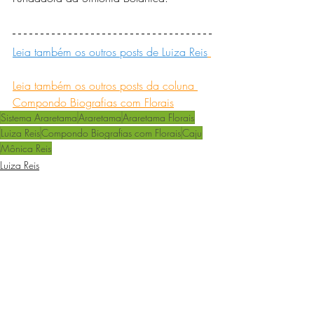
Leia também os outros posts de Luiza Reis
Leia também os outros posts da coluna 
Compondo Biografias com Florais
Sistema Araretama
Araretama
Araretama Florais
Luiza Reis
Compondo Biografias com Florais
Caju
Mônica Reis
Luiza Reis
Compondo Biografias com Florais
Posts recentes
Ver tudo