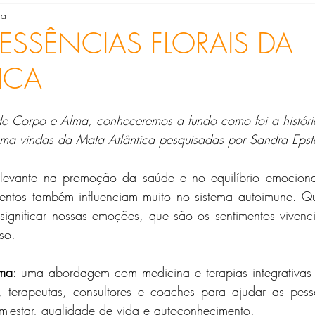
ra
en Costa Mendes Soares
Gina M.S. Soomerfeld
Heloisa
 ESSÊNCIAS FLORAIS DA
ICA
Metaverso
Silvana Hilgenberg
Silvia Maria Ribeiro
de Corpo e Alma, conheceremos a fundo como foi a históri
 Albuquerque
ama vindas da Mata Atlântica pesquisadas por Sandra Epst
levante na promoção da saúde e no equilíbrio emociona
entos também influenciam muito no sistema autoimune. Q
ignificar nossas emoções, que são os sentimentos vivenci
so.
lma
: uma abordagem com medicina e terapias integrativas 
 terapeutas, consultores e coaches para ajudar as pess
m-estar, qualidade de vida e autoconhecimento. 