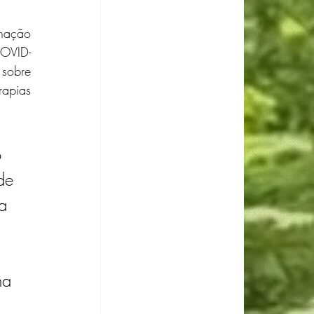
nação 
COVID-
sobre 
apias 
 
de 
a 
 
ma 