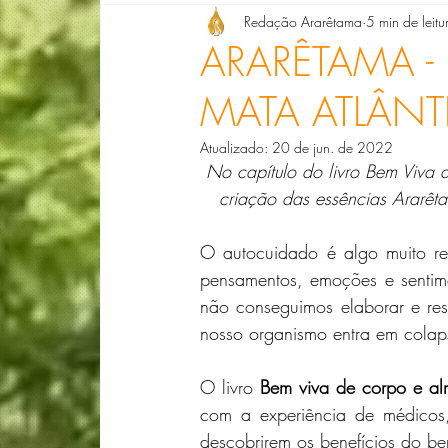
Redação Ararêtama
5 min de leitu
Denise Giarelli
Doris Barg
Dra. Ell
ARARÊTAMA -
MATA ATLÂNT
Dra. Luciana Ribeiro
Lizete de Paula
Atualizado:
20 de jun. de 2022
No capítulo do livro Bem Viva 
Compondo Biografias com Florais
Lucia
criação das essências Ararêt
O autocuidado é algo muito re
pensamentos, emoções e sentim
não conseguimos elaborar e ress
nosso organismo entra em colap
O livro 
Bem viva de corpo e a
com a experiência de médicos,
descobrirem os benefícios do be