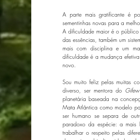
A parte mais gratificante é pod
sementinhas novas para a melhor
A dificuldade maior é o público
das essências, também um sistem
mais com disciplina e um man
dificuldade é a mudança efetiva:
novo.
Sou muito feliz pelas muitas co
diverso, ser mentora do 
Gifew 
planetária baseada na concepçã
Mata Atlântica como modelo para
ser humano se separa de outros
paradoxo da espécie: a mais b
trabalhar o respeito pelas difer