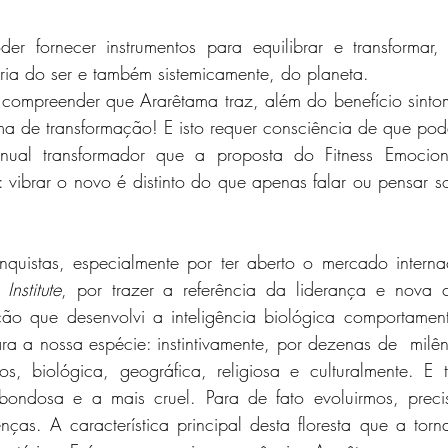
er fornecer instrumentos para equilibrar e transformar, t
ia do ser e também sistemicamente, do planeta. 
 compreender que Ararêtama traz, além do benefício sintom
a de transformação! E isto requer consciência de que pod
ual transformador que a proposta do Fitness Emocion
 vibrar o novo é distinto do que apenas falar ou pensar so
nquistas, especialmente por ter aberto o mercado internac
Institute
, por trazer a referência da liderança e nova cu
o que desenvolvi a inteligência biológica comportament
 a nossa espécie: instintivamente, por dezenas de  milêni
, biológica, geográfica, religiosa e culturalmente. E t
ondosa e a mais cruel. Para de fato evoluirmos, preci
enças. A característica principal desta floresta que a torn