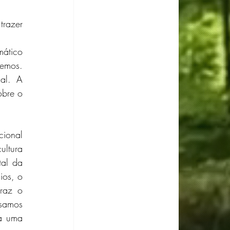
razer 
ático 
emos. 
al. A 
bre o 
ional 
ltura 
al da 
os, o 
raz o 
samos 
a uma 