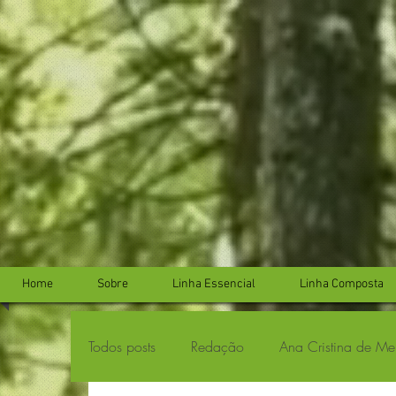
...
...
Home
Sobre
Linha Essencial
Linha Composta
Todos posts
Redação
Ana Cristina de Me