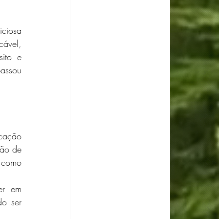
ciosa 
ável, 
ito e 
assou 
cação 
ão de 
 como 
r em 
o ser 