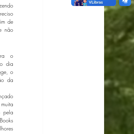
zendo 
eciso 
im de 
e não 
a o  
o dia 
ge, o 
o da 
nçado 
muita 
 pela 
ooks 
hores 