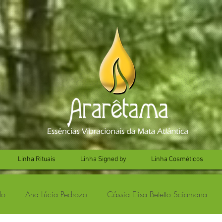
Linha Rituais
Linha Signed by
Linha Cosméticos
lo
Ana Lúcia Pedrozo
Cássia Elisa Betetto Sciamana