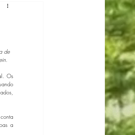
 Gomes
Luiza Reis
a de 
ein.
l. Os 
uando 
ados, 
conta 
oas a 