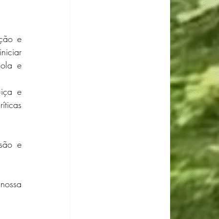
ção e 
iciar 
ola e 
iça e 
ticas 
ão e 
nossa 