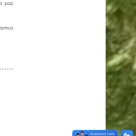
a paz 
armos 