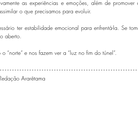
tivamente as experiências e emoções, além de promover 
assimilar o que precisamos para evoluir.
sário ter estabilidade emocional para enfrentá-la. Se tom
to aberto.
 o “norte” e nos fazem ver a “luz no fim do túnel”.
 Redação Ararêtama