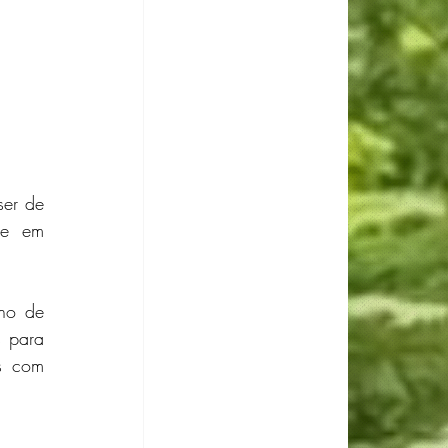
er de 
de em 
no de 
 para 
s com 