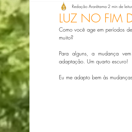
Redação Ararêtama
2 min de leitu
Denise Giarelli
Doris Barg
Dra. Ell
LUZ NO FIM 
Como você age em períodos de 
Dra. Luciana Ribeiro
Lizete de Paula
muito?
Para alguns, a mudança vem 
Compondo Biografias com Florais
Lucia
adaptação. Um quarto escuro!
Eu me adapto bem às mudanças 