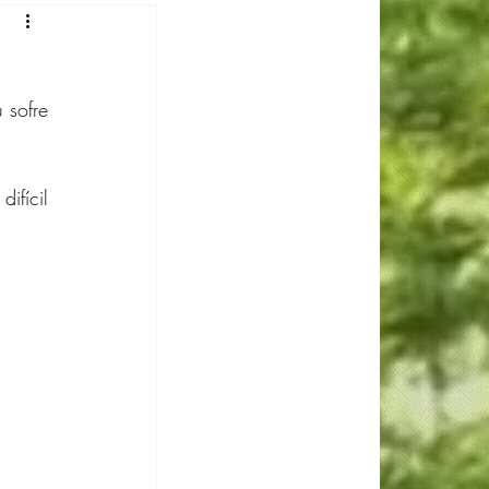
 Gomes
sofre 
Luiza Reis
ícil 