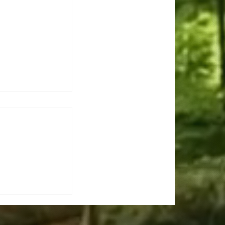
IN PELA
hop inédito na
a e Eslováquia