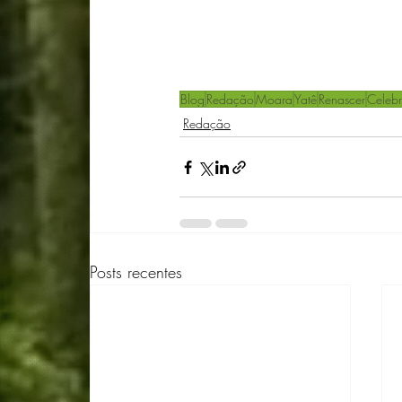
Blog
Redação
Moara
Yatê
Renascer
Celeb
Redação
Posts recentes