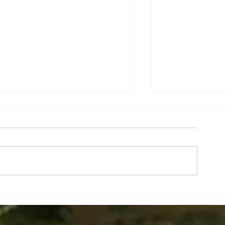
Novidade Ararêtama -
SANDRA EPSTE
Lançamento KIT ARAM para o
EUROPA: Works
Ritual de Confraternização
República Tchec