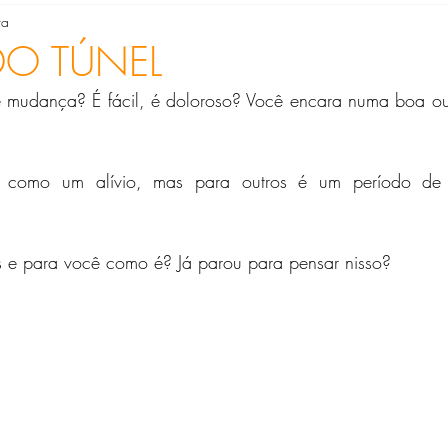
ra
en Costa Mendes Soares
Gina M.S. Soomerfeld
Heloisa
DO TÚNEL
mudança? É fácil, é doloroso? Você encara numa boa ou 
Metaverso
Silvana Hilgenberg
Silvia Maria Ribeiro
como um alívio, mas para outros é um período de dif
 Albuquerque
e para você como é? Já parou para pensar nisso?