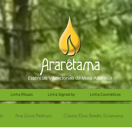
Linha Rituais
Linha Signed by
Linha Cosméticos
lo
Ana Lúcia Pedrozo
Cássia Elisa Betetto Sciamana