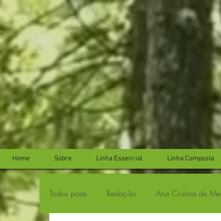
...
...
Home
Sobre
Linha Essencial
Linha Composta
Todos posts
Redação
Ana Cristina de Me