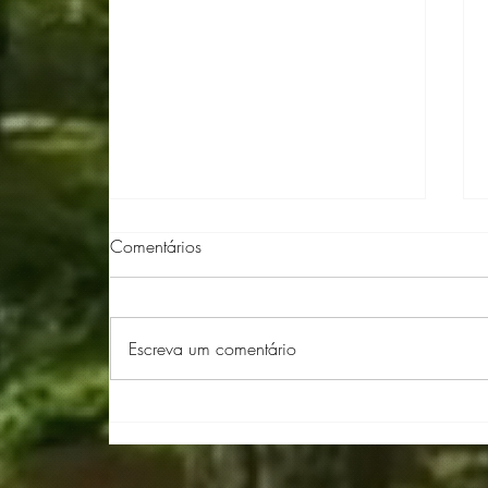
Comentários
Escreva um comentário
Ararêtama Oficial: Agora com
Audiodescrição e Leitura em
Libras para uma Navegação