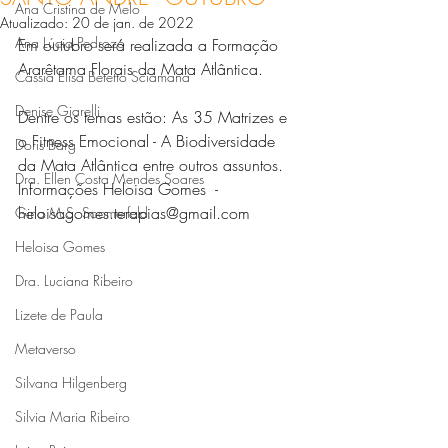
Ana Cristina de Melo
Atualizado:
20 de jan. de 2022
Ana Lúcia Pedrozo
Em outubro será realizada a Formação 
Ararêtama Florais da Mata Atlântica. 
Cássia Elisa Betetto Sciamana
Denise Giarelli
Dentre os temas estão: As 35 Matrizes e 
o Fitness Emocional - A Biodiversidade 
Doris Barg
da Mata Atlântica entre outros assuntos.
Dra. Ellen Costa Mendes Soares
Informações Heloisa Gomes  - 
heloisagomes.terapias@gmail.com
Gina M.S. Soomerfeld
Heloisa Gomes
Dra. Luciana Ribeiro
Lizete de Paula
Metaverso
Silvana Hilgenberg
Silvia Maria Ribeiro