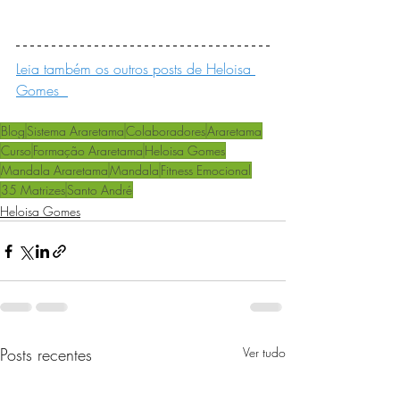
Leia também os outros posts de Heloisa 
Gomes  
Blog
Sistema Araretama
Colaboradores
Araretama
Curso
Formação Araretama
Heloisa Gomes
Mandala Araretama
Mandala
Fitness Emocional
35 Matrizes
Santo André
Heloisa Gomes
Posts recentes
Ver tudo