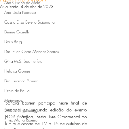
Ana Cristina de Melo
Atualizado:
4 de abr. de 2023
Ana Lúcia Pedrozo
Cássia Elisa Betetto Sciamana
Denise Giarelli
Doris Barg
Dra. Ellen Costa Mendes Soares
Gina M.S. Soomerfeld
Heloisa Gomes
Dra. Luciana Ribeiro
Lizete de Paula
Metaverso
Sandra Epstein participa neste final de 
semana da segunda edição do evento 
Silvana Hilgenberg
FLOR Atlântica, Festa Livre Ornamental do 
Silvia Maria Ribeiro
Rio que ocorre de 12 a 16 de outubro de 