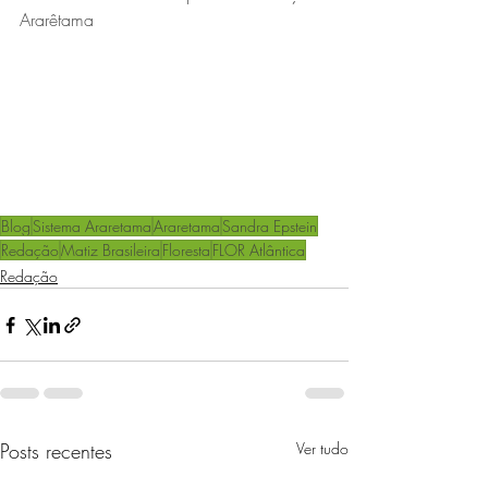
Ararêtama 
Blog
Sistema Araretama
Araretama
Sandra Epstein
Redação
Matiz Brasileira
Floresta
FLOR Atlântica
Redação
Posts recentes
Ver tudo