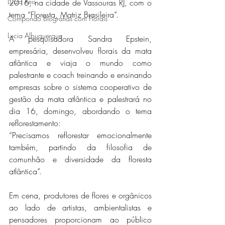
Luiza Reis
2016, na cidade de Vassouras RJ, com o 
tema “Floresta, Matriz Brasileira”.
Compondo Biografias com Florais
Lucia Albuquerque
A pesquisadora Sandra Epstein, 
empresária, desenvolveu florais da mata 
atlântica e viaja o mundo como 
palestrante e coach treinando e ensinando 
empresas sobre o sistema cooperativo de 
gestão da mata atlântica e palestrará no 
dia 16, domingo, abordando o tema 
reflorestamento:
“Precisamos reflorestar emocionalmente 
também, partindo da filosofia de 
comunhão e diversidade da floresta 
atlântica”.
Em cena, produtores de flores e orgânicos 
ao lado de artistas, ambientalistas e 
pensadores proporcionam ao público 