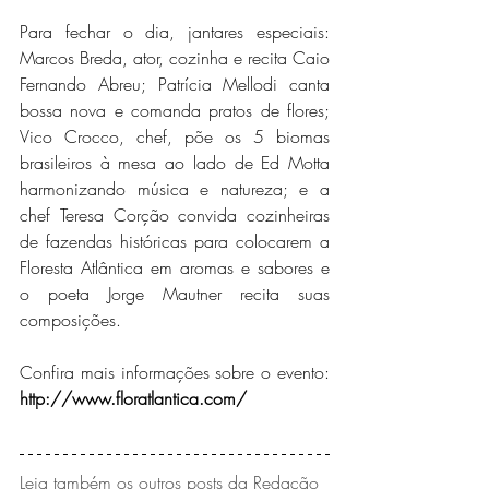
Para fechar o dia, jantares especiais: 
Marcos Breda, ator, cozinha e recita Caio 
Fernando Abreu; Patrícia Mellodi canta 
bossa nova e comanda pratos de flores; 
Vico Crocco, chef, põe os 5 biomas 
brasileiros à mesa ao lado de Ed Motta 
harmonizando música e natureza; e a 
chef Teresa Corção convida cozinheiras 
de fazendas históricas para colocarem a 
Floresta Atlântica em aromas e sabores e 
o poeta Jorge Mautner recita suas 
composições.
Confira mais informações sobre o evento: 
http://www.floratlantica.com/
Leia também os outros posts da Redação 