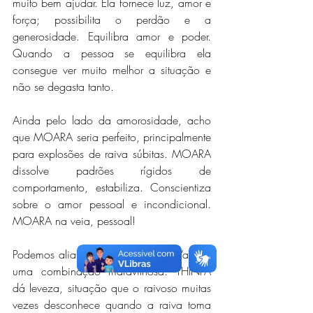
muito bem ajudar. Ela fornece luz, amor e 
força; possibilita o perdão e a 
generosidade. Equilibra amor e poder. 
Quando a pessoa se equilibra ela 
consegue ver muito melhor a situação e 
não se degasta tanto.
Ainda pelo lado da amorosidade, acho 
que MOARA seria perfeito, principalmente 
para explosões de raiva súbitas. MOARA 
dissolve padrões rígidos de 
comportamento, estabiliza. Conscientiza 
sobre o amor pessoal e incondicional. 
MOARA na veia, pessoal!
Podemos aliar THINI-Á ao buquê. Vai dar 
uma combinação maravilhosa. THINI-Á 
dá leveza, situação que o raivoso muitas 
vezes desconhece quando a raiva toma 