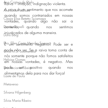
Ana Cristina de Melo
Raiva – irritação, indignação violenta. 
A raiva é um sentimento que nos acomete 
Ana Lúcia Pedrozo
quando somos contrariados em nossas 
Cássia Elisa Betetto Sciamana
vontades, quando algo não sai a 
contento, quando nos sentimos 
Denise Giarelli
injustiçados de alguma maneira.
Doris Barg
Dra. Ellen Costa Mendes Soares
É um sentimento negativo? Pode ser e 
pode não ser. Se a raiva toma conta de 
Gina M.S. Soomerfeld
nós somente porque não fomos satisfeitos 
Heloisa Gomes
em nossas vontades, é negativo. Mas 
pode ser positivo quando nos 
Dra. Luciana Ribeiro
alimentamos dela para nos dar força!
Lizete de Paula
Metaverso
Silvana Hilgenberg
Silvia Maria Ribeiro