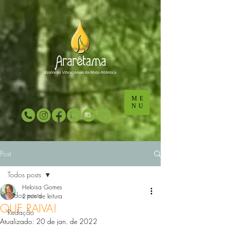
...
...
ME
NU
Post
Todos posts
Heloisa Gomes
Todos posts
2 min de leitura
QUE RAIVA!
Redação
Atualizado:
20 de jan. de 2022