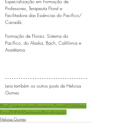
Especialização em Formação de 
Professores, Terapeuta Floral e 
Facilitadora das Essências do Pacifico/ 
Canadá.
Formação de Florais: Sistema do 
Pacífico, do Alaska, Bach, Califórnia e 
Ararêtama.
Leia também os outros posts de Heloisa 
Gomes 
Blog
Colaboradores
Araretama Florais
ASSÁ
Atletas
Força
THINI-Á
Sentimento
Raiva
Irritação
Heloisa Gomes