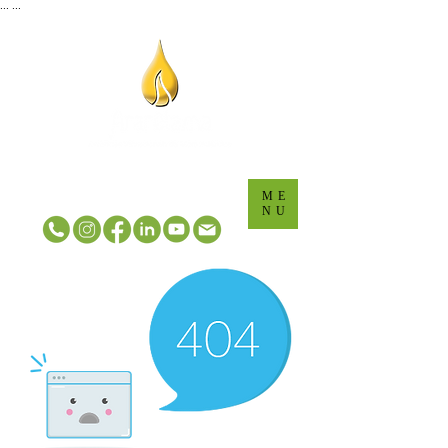
...
...
ME
NU