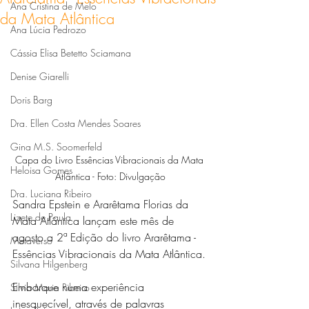
Ana Cristina de Melo
da Mata Atlântica
Ana Lúcia Pedrozo
Cássia Elisa Betetto Sciamana
Denise Giarelli
Doris Barg
Dra. Ellen Costa Mendes Soares
Gina M.S. Soomerfeld
Capa do Livro Essências Vibracionais da Mata 
Heloisa Gomes
Atlântica - Foto: Divulgação
Dra. Luciana Ribeiro
Sandra Epstein e Ararêtama Florias da 
Lizete de Paula
Mata Atlântica lançam este mês de 
agosto a 2ª Edição do livro Ararêtama - 
Metaverso
Essências Vibracionais da Mata Atlântica.
Silvana Hilgenberg
Embarque numa experiência 
Silvia Maria Ribeiro
inesquecível, através de palavras 