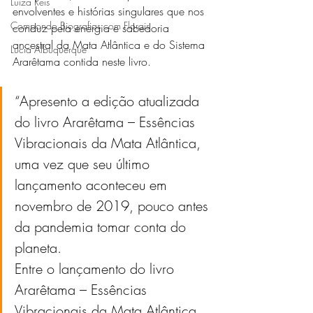
Luiza Reis
envolventes e histórias singulares que nos 
Compondo Biografias com Florais
conduz pela energia e sabedoria 
ancestral da Mata Atlântica e do Sistema 
Lucia Albuquerque
Ararêtama contida neste livro.
“Apresento a edição atualizada 
do livro Ararêtama – Essências 
Vibracionais da Mata Atlântica, 
uma vez que seu último 
lançamento aconteceu em 
novembro de 2019, pouco antes 
da pandemia tomar conta do 
planeta.
Entre o lançamento do livro 
Ararêtama – Essências 
Vibracionais da Mata Atlântica, 