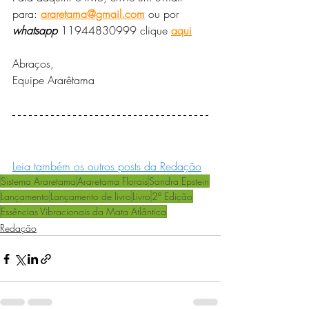
para: 
araretama@gmail.com
ou por
whatsapp
11944830999
clique
aqui
Abraços,
Equipe Ararêtama
Leia também os outros posts da Redação
Sistema Araretama
Araretama Florais
Sandra Epstein
Lançamento
Lançamento de livro
Livro
2º Edição
Essências Vibracionais da Mata Atlântica
Redação