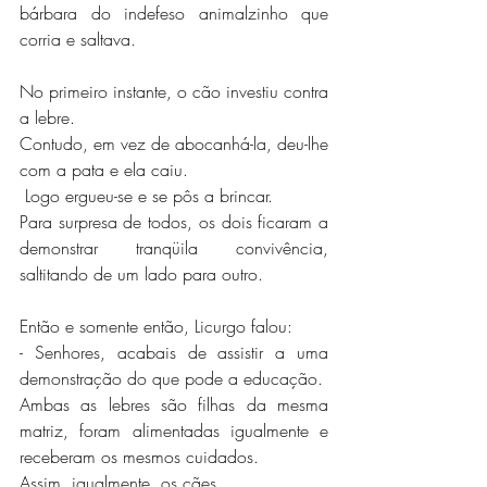
bárbara do indefeso animalzinho que 
corria e saltava.
No primeiro instante, o cão investiu contra 
a lebre.
Contudo, em vez de abocanhá-la, deu-lhe 
com a pata e ela caiu.
 Logo ergueu-se e se pôs a brincar.
Para surpresa de todos, os dois ficaram a 
demonstrar tranqüila convivência, 
saltitando de um lado para outro.
Então e somente então, Licurgo falou:
- Senhores, acabais de assistir a uma 
demonstração do que pode a educação.
Ambas as lebres são filhas da mesma 
matriz, foram alimentadas igualmente e 
receberam os mesmos cuidados.
Assim, igualmente, os cães.