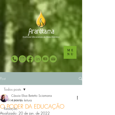
...
...
ME
NU
Post
Todos posts
Cássia Elisa Betetto Sciamana
Todos posts
4 min de leitura
O PODER DA EDUCAÇÃO
Redação
Atualizado:
20 de jan. de 2022