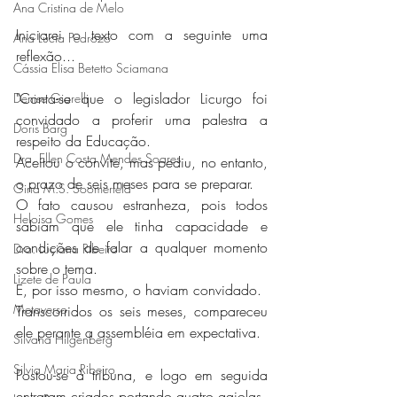
Ana Cristina de Melo
I
niciarei o texto com a seguinte uma 
Ana Lúcia Pedrozo
reflexão...
Cássia Elisa Betetto Sciamana
"Conta-se que o legislador Licurgo foi 
Denise Giarelli
convidado a proferir uma palestra a 
Doris Barg
respeito da Educação.
Dra. Ellen Costa Mendes Soares
Aceitou o convite, mas pediu, no entanto, 
o prazo de seis meses para se preparar.
Gina M.S. Soomerfeld
O fato causou estranheza, pois todos 
Heloisa Gomes
sabiam que ele tinha capacidade e 
condições de falar a qualquer momento 
Dra. Luciana Ribeiro
sobre o tema.
Lizete de Paula
E, por isso mesmo, o haviam convidado.
Metaverso
Transcorridos os seis meses, compareceu 
ele perante a assembléia em expectativa.
Silvana Hilgenberg
Silvia Maria Ribeiro
Postou-se à tribuna, e logo em seguida 
entraram criados portando quatro gaiolas.