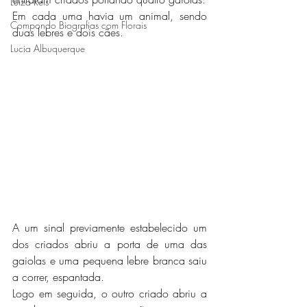
Luiza Reis
Em cada uma havia um animal, sendo 
Compondo Biografias com Florais
duas lebres e dois cães.
Lucia Albuquerque
A um sinal previamente estabelecido um 
dos criados abriu a porta de uma das 
gaiolas e uma pequena lebre branca saiu 
a correr, espantada.
Logo em seguida, o outro criado abriu a 