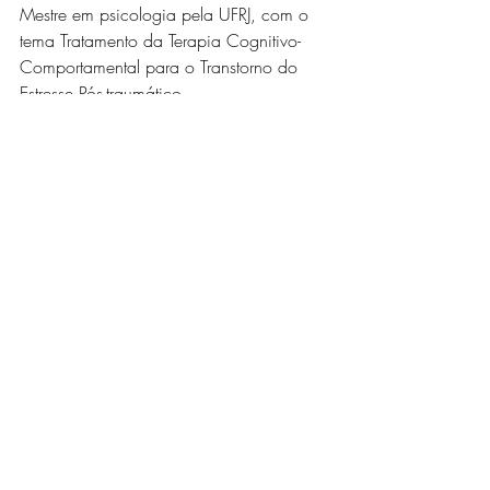
Mestre em psicologia pela UFRJ, com o 
tema Tratamento da Terapia Cognitivo-
Comportamental para o Transtorno do 
Estresse Pós-traumático.
Formação Florais de Bach Healingherbs
Especialização em Terapia Floral 
HESFA\UFRJ
Leia também os outros posts de Ana Lúcia 
Pedrozo
Blog
Sistema Araretama
Colaboradores
Araretama
Ana Lúcia Pedrozo
Psicologia Positiva
Thiniá
Psicologia
Borderline
Ana Lúcia Pedrozo