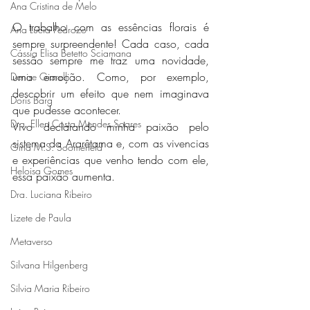
Ana Cristina de Melo
O trabalho com as essências florais é 
Ana Lúcia Pedrozo
sempre surpreendente! Cada caso, cada 
Cássia Elisa Betetto Sciamana
sessão sempre me traz uma novidade, 
uma emoção. Como, por exemplo, 
Denise Giarelli
descobrir um efeito que nem imaginava 
Doris Barg
que pudesse acontecer.
Dra. Ellen Costa Mendes Soares
Vivo declarando minha paixão pelo 
sistema da Ararêtama e, com as vivencias 
Gina M.S. Soomerfeld
e experiências que venho tendo com ele, 
Heloisa Gomes
essa paixão aumenta.
Dra. Luciana Ribeiro
Lizete de Paula
Metaverso
Silvana Hilgenberg
Silvia Maria Ribeiro