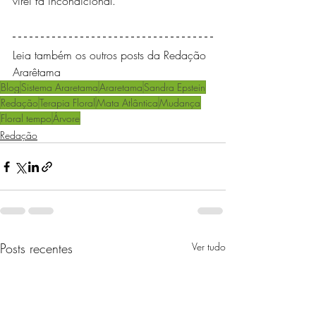
virei fã incondicional.
Leia também os outros posts da Redação 
Ararêtama
Blog
Sistema Araretama
Araretama
Sandra Epstein
Redação
Terapia Floral
Mata Atlântica
Mudança
Floral tempo
Árvore
Redação
Posts recentes
Ver tudo