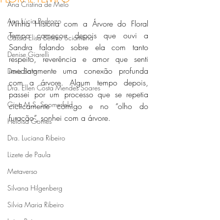
Ana Cristina de Melo
Ana Lúcia Pedrozo
Minha História com a Árvore do Floral 
Tempo começou depois que ouvi a 
Cássia Elisa Betetto Sciamana
Sandra falando sobre ela com tanto 
Denise Giarelli
respeito, reverência e amor que senti 
imediatamente uma conexão profunda 
Doris Barg
com a árvore. Algum tempo depois, 
Dra. Ellen Costa Mendes Soares
passei por um processo que se repetia 
Gina M.S. Soomerfeld
ciclicamente comigo e no “olho do 
furacão”, sonhei com a árvore. 
Heloisa Gomes
Dra. Luciana Ribeiro
Lizete de Paula
Metaverso
Silvana Hilgenberg
Silvia Maria Ribeiro