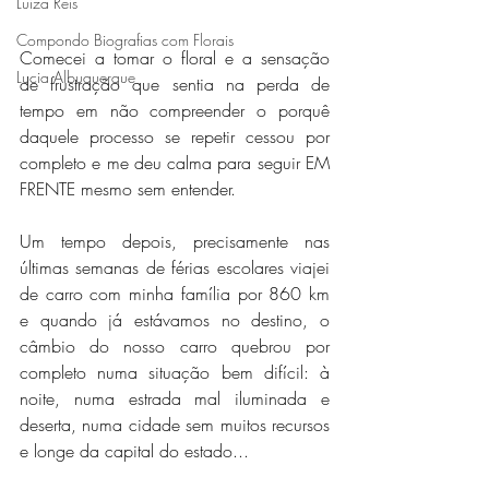
Luiza Reis
Compondo Biografias com Florais
Comecei a tomar o floral e a sensação 
Lucia Albuquerque
de frustração que sentia na perda de 
tempo em não compreender o porquê 
daquele processo se repetir cessou por 
completo e me deu calma para seguir EM 
FRENTE mesmo sem entender.
Um tempo depois, precisamente nas 
últimas semanas de férias escolares viajei 
de carro com minha família por 860 km 
e quando já estávamos no destino, o 
câmbio do nosso carro quebrou por 
completo numa situação bem difícil: à 
noite, numa estrada mal iluminada e 
deserta, numa cidade sem muitos recursos 
e longe da capital do estado...