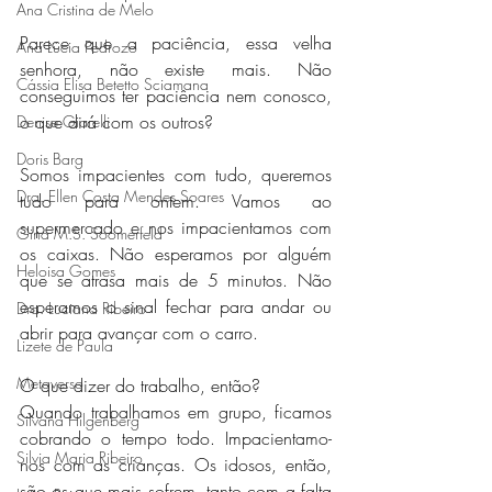
Ana Cristina de Melo
Parece que a paciência, essa velha 
Ana Lúcia Pedrozo
senhora, não existe mais. Não 
Cássia Elisa Betetto Sciamana
conseguimos ter paciência nem conosco, 
o que dirá com os outros?
Denise Giarelli
Doris Barg
Somos impacientes com tudo, queremos 
Dra. Ellen Costa Mendes Soares
tudo para ontem. Vamos ao 
supermercado e nos impacientamos com 
Gina M.S. Soomerfeld
os caixas. Não esperamos por alguém 
Heloisa Gomes
que se atrasa mais de 5 minutos. Não 
esperamos o sinal fechar para andar ou 
Dra. Luciana Ribeiro
abrir para avançar com o carro. 
Lizete de Paula
Metaverso
O que dizer do trabalho, então? 
Quando trabalhamos em grupo, ficamos 
Silvana Hilgenberg
cobrando o tempo todo. Impacientamo-
Silvia Maria Ribeiro
nos com as crianças. Os idosos, então, 
são os que mais sofrem, tanto com a falta 