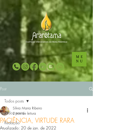
...
...
ME
NU
Post
Todos posts
Sílvia Maria Ribeiro
Todos posts
2 min de leitura
PACIÊNCIA, VIRTUDE RARA
Redação
Atualizado:
20 de jan. de 2022