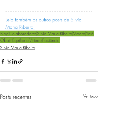
Leia também os outros posts de Silvia 
Maria Ribeiro 
Blog
Colaboradores
Silvia Maria Ribeiro
Moara
Yatê
Obaiti
Equilíbrio
Virtude
Paciência
Silvia Maria Ribeiro
Posts recentes
Ver tudo