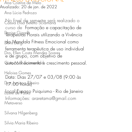
Ana Cristina de Melo
Atualizado:
20 de jan. de 2022
Ana Lúcia Pedrozo
No final do semestre será realizado o 
Cássia Elisa Betetto Sciamana
curso de 
 Formação e capacitação de 
Denise Giarelli
Terapeutas Florais utilizando a Vivência 
da Mandala Fitness Emocional como 
Doris Barg
ferramenta terapêutica de uso individual 
Dra. Ellen Costa Mendes Soares
e de grupo, com objetivo de 
autoconhecimento e crescimento pessoal.
Gina M.S. Soomerfeld
Heloisa Gomes
Data: Dias 27/07 e 03/08 (9:00 às 
Dra. Luciana Ribeiro
17:00 horas)
Local:Espaço Psiquismo - Rio de Janeiro
Lizete de Paula
Informações: araretama@gmail.com
Metaverso
Silvana Hilgenberg
Silvia Maria Ribeiro