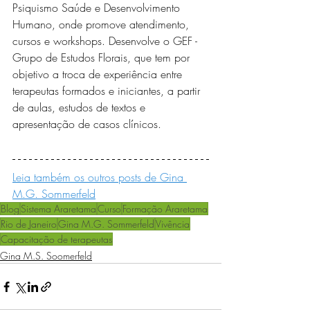
Psiquismo Saúde e Desenvolvimento 
Humano, onde promove atendimento, 
cursos e workshops. Desenvolve o GEF - 
Grupo de Estudos Florais, que tem por 
objetivo a troca de experiência entre 
terapeutas formados e iniciantes, a partir 
de aulas, estudos de textos e 
apresentação de casos clínicos.
Leia também os outros posts de Gina 
M.G. Sommerfeld
Blog
Sistema Araretama
Curso
Formação Araretama
Rio de Janeiro
Gina M.G. Sommerfeld
Vivência
Capacitação de terapeutas
Gina M.S. Soomerfeld