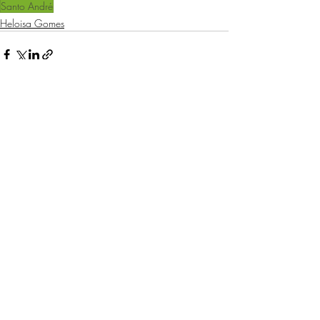
Santo André
Heloisa Gomes
Posts recentes
Ver tudo