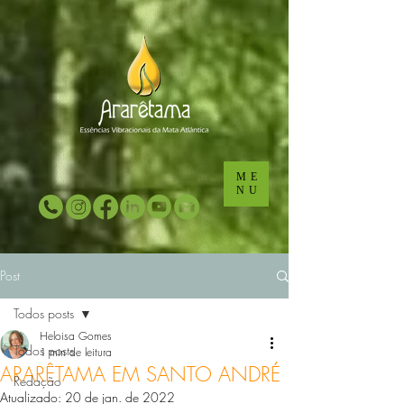
...
...
ME
NU
Post
Todos posts
Heloisa Gomes
Todos posts
1 min de leitura
ARARÊTAMA EM SANTO ANDRÉ
Redação
Atualizado:
20 de jan. de 2022