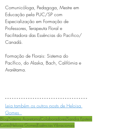
Comunicóloga, Pedagoga, Mestre em 
Educação pela PUC/SP com 
Especialização em Formação de 
Professores, Terapeuta Floral e 
Facilitadora das Essências do Pacifico/ 
Canadá.
Formação de Florais: Sistema do 
Pacífico, do Alaska, Bach, Califórnia e 
Ararêtama.
Leia também os outros posts de Heloisa 
Gomes  
Blog
Sistema Araretama
Colaboradores
Sandra Epstein
Curso
Heloisa Gomes
Essências Vibracionais