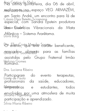
Ana Cristina de Melo
Na última quinta-feira, dia 06 de abril, 
realizamos no espaço VEG ARMAZÉM, 
Ana Lúcia Pedrozo
em Santo André, um encontro para lá de 
Cássia Elisa Betetto Sciamana
especial, com
 Sandra Epstein 
produtora 
das Essências Vibracionais da Mata 
Denise Giarelli
Atlântica – Sistema Ararêtama.
Doris Barg
Dra. Ellen Costa Mendes Soares
O evento, que teve caráter beneficente, 
arrecadou alimento para as famílias 
Gina M.S. Soomerfeld
assistidas pelo Grupo Fraternal Irmão 
Heloisa Gomes
Romano.
Dra. Luciana Ribeiro
Participaram do evento terapeutas, 
Lizete de Paula
profissionais da saúde, educadores, 
Metaverso
empresárias e estudantes, todos 
envolvidos por uma atmosfera de muita 
Silvana Hilgenberg
participação e aprendizado.
Silvia Maria Ribeiro