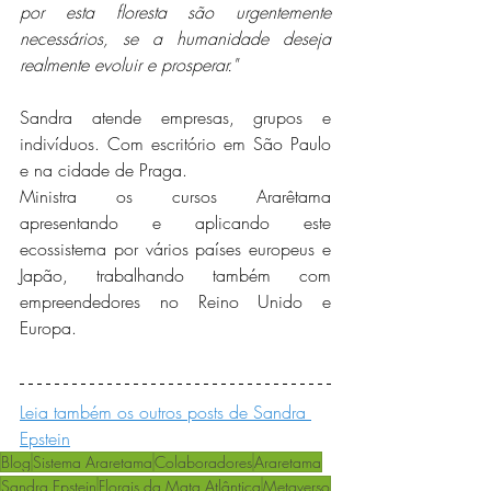
por esta floresta são urgentemente 
necessários, se a humanidade deseja 
realmente evoluir e prosperar."
Sandra atende empresas, grupos e 
indivíduos. Com escritório em São Paulo 
e na cidade de Praga. 
Ministra os cursos Ararêtama 
apresentando e aplicando este 
ecossistema por vários países europeus e 
Japão, trabalhando também com 
empreendedores no Reino Unido e 
Europa.
Leia também os outros posts de Sandra 
Epstein
Blog
Sistema Araretama
Colaboradores
Araretama
Sandra Epstein
Florais da Mata Atlântica
Metaverso