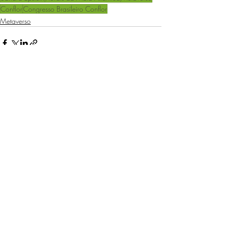
Conflor
Congresso Brasileiro Conflor
Metaverso
Posts recentes
Ver tudo