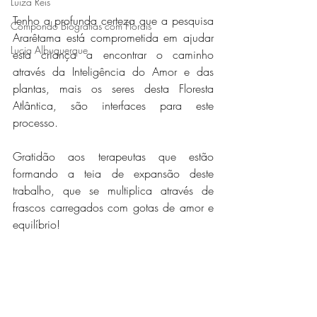
Luiza Reis
Tenho a profunda certeza que a pesquisa 
Compondo Biografias com Florais
Ararêtama está comprometida em ajudar 
Lucia Albuquerque
esta criança a encontrar o caminho 
através da Inteligência do Amor e das 
plantas, mais os seres desta Floresta 
Atlântica, são interfaces para este 
processo.
Gratidão aos terapeutas que estão 
formando a teia de expansão deste 
trabalho, que se multiplica através de 
frascos carregados com gotas de amor e 
equilíbrio!