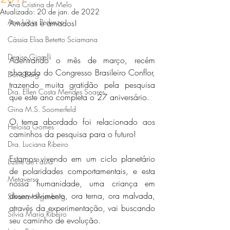
Ana Cristina de Melo
Atualizado:
20 de jan. de 2022
Ana Lúcia Pedrozo
Amadas e amados!
Cássia Elisa Betetto Sciamana
Denise Giarelli
Adentrando o mês de março, recém 
chagada do Congresso Brasileiro Conflor, 
Doris Barg
trazendo muita gratidão pela pesquisa 
Dra. Ellen Costa Mendes Soares
que este ano completa o 27 aniversário.
Gina M.S. Soomerfeld
O tema abordado foi relacionado aos 
Heloisa Gomes
caminhos da pesquisa para o futuro!
Dra. Luciana Ribeiro
Estamos vivendo em um ciclo planetário 
Lizete de Paula
de polaridades comportamentais, e esta 
Metaverso
nossa humanidade, uma criança em 
desenvolvimento, ora terna, ora malvada, 
Silvana Hilgenberg
através da experimentação, vai buscando 
Silvia Maria Ribeiro
seu caminho de evolução.