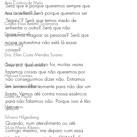
Ana Cristina de Melo
Será que é porque queremos sempre que 
nos aceitem? Será porque queremos ser 
Ana Lúcia Pedrozo
“legais”? Será que temos medo de 
Cássia Elisa Betetto Sciamana
enfrentar o outro? Será que não 
Denise Giarelli
queremos magoar as pessoas? Será que 
nossa autoestima não está lá essas 
Doris Barg
coisas?
Dra. Ellen Costa Mendes Soares
Seja por qual motivo for, muitas vezes 
Gina M.S. Soomerfeld
fazemos coisas que não queremos por 
Heloisa Gomes
não conseguirmos dizer não. Entramos 
Dra. Luciana Ribeiro
em enrascadas somente para não dar um 
basta. Vamos até contra nossa essência 
Lizete de Paula
para não falarmos não. Porque isso é tão 
Metaverso
difícil?
Silvana Hilgenberg
Quando, num atendimento ou até 
Silvia Maria Ribeiro
comigo mesmo, me deparo com essa 