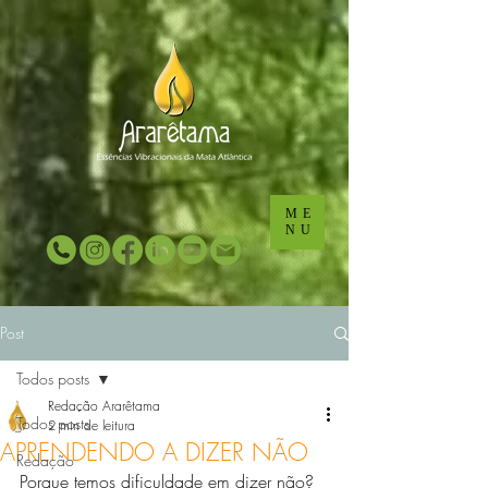
...
...
ME
NU
Post
Todos posts
Redação Ararêtama
Todos posts
2 min de leitura
APRENDENDO A DIZER NÃO
Redação
Porque temos dificuldade em dizer não? 