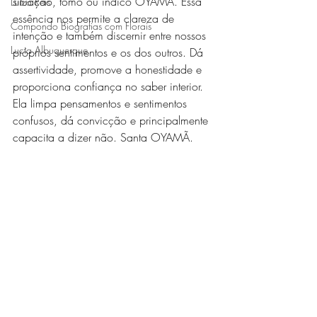
situação, tomo ou indico OYAMÃ. Essa 
Luiza Reis
essência nos permite a clareza de 
Compondo Biografias com Florais
intenção e também discernir entre nossos 
Lucia Albuquerque
próprios sentimentos e os dos outros. Dá 
assertividade, promove a honestidade e 
proporciona confiança no saber interior. 
Ela limpa pensamentos e sentimentos 
confusos, dá convicção e principalmente 
capacita a dizer não. Santa OYAMÃ.